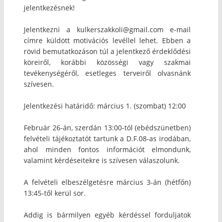
jelentkezésnek!
Jelentkezni a kulkerszakkoli@gmail.com e-mail
címre küldött motivációs levéllel lehet. Ebben a
rövid bemutatkozáson túl a jelentkező érdeklődési
köreiről, korábbi közösségi vagy szakmai
tevékenységéről, esetleges terveiről olvasnánk
szívesen.
Jelentkezési határidő: március 1. (szombat) 12:00
Február 26-án, szerdán 13:00-tól (ebédszünetben)
felvételi tájékoztatót tartunk a D.F.08-as irodában,
ahol minden fontos információt elmondunk,
valamint kérdéseitekre is szívesen válaszolunk.
A felvételi elbeszélgetésre március 3-án (hétfőn)
13:45-től kerül sor.
Addig is bármilyen egyéb kérdéssel forduljatok