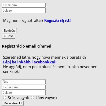
Még nem regisztráltál?
Regisztrálj itt!
Belépés
×
Close
Regisztráció email címmel
Szeretnéd látni, hogy hova mennek a barátaid?
Lépj be inkább Facebookkal!
Ne aggódj, nem posztolunk és nem írunk a nevedben
senkinek!
Srác vagyok
Lány vagyok
Regisztrálok!