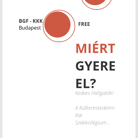
BGF - KKK
FREE
Budapest
MIÉRT
GYERE
EL?
Kedves Hallgatók!
A Külkereskedelmi
Kar
Szakkollégium...