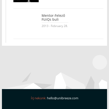
Mentor-Felező
FiziQs buli
2013 - February 28.
Írj nekünk:
hello@unibreeze.com