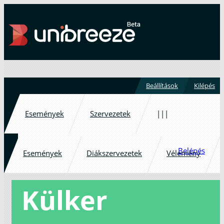
Beállítások
Kilépés
Események
Szervezetek
|||
Belépés
Események
Diákszervezetek
Vélemény
Külker