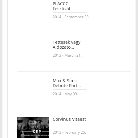
PLACCC
Fesztivál
2014 - September 23.
Tettesek vagy
Áldozato...
2013 - March 21.
Max & Sims
Debute Part...
2014 - May 09.
Corvinus Vitaest
2013 - February 25.