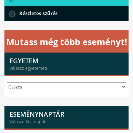
Részletes szűrés
Mutass még több eseményt!
EGYETEM
Válassz egyetemet!
ESEMÉNYNAPTÁR
Válaszd ki a napot!