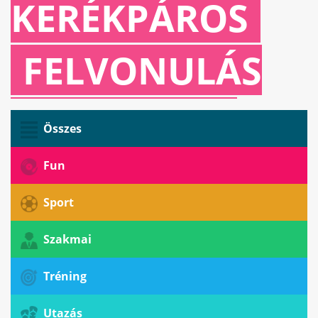
KERÉKPÁROS
FELVONULÁS
TWEED ZA...
Összes
October 19. Sunday 10:00
Fun
Sport
Szakmai
Tréning
Utazás