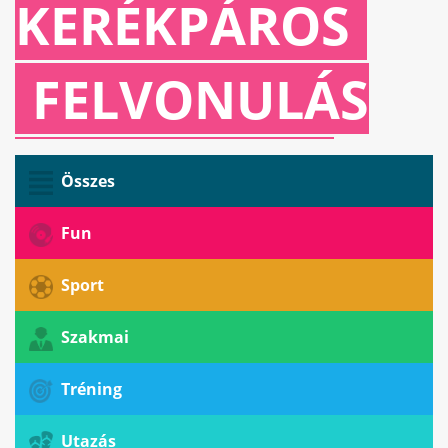
KERÉKPÁROS
FELVONULÁS
TWEED ZA...
Összes
October 19. Sunday 10:00
Fun
Sport
Szakmai
Tréning
Utazás