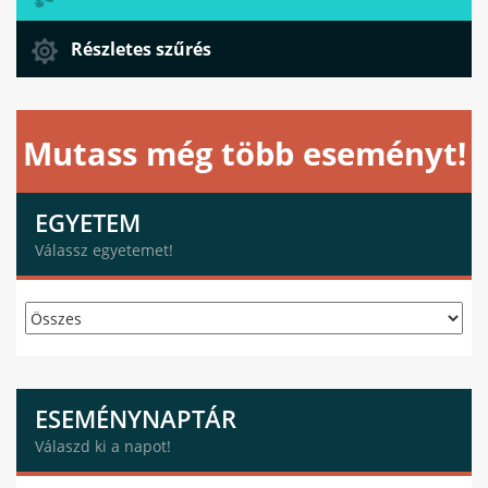
Részletes szűrés
Mutass még több eseményt!
EGYETEM
Válassz egyetemet!
ESEMÉNYNAPTÁR
Válaszd ki a napot!