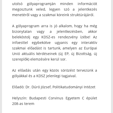
utolsó gólyaprogramján minden információt
megosztunk veled, legyen szó a jelentkezés
menetéről vagy a szakmai köreink struktúrájáról.
A gólyaprogram arra is jó alkalom, hogy ha még
bizonytalan vagy a jelentkezésben, akkor
belekóstolj egy KDSZ-es rendezvény ízébe! Az
infoesttel egybekötve ugyanis egy interaktív
szakmai előadást is tartunk, amelyen az Európai
Unió aktuális kérdéseinek (új EP, új Bizottság, új
szereplők) elemzésére kerül sor.
Az előadás után egy közös sörözést tervezünk a
gólyákkal és a KDSZ jelenlegi tagjaival.
Előadó: Dr. Dúró József, Politikatudományi Intézet
Helyszín: Budapesti Corvinus Egyetem C épület
208-as terem