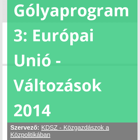
Gólyaprogram
3: Európai
Unió -
Változások
2014
Szervező:
KDSZ - Közgazdászok a
Közpolitikában