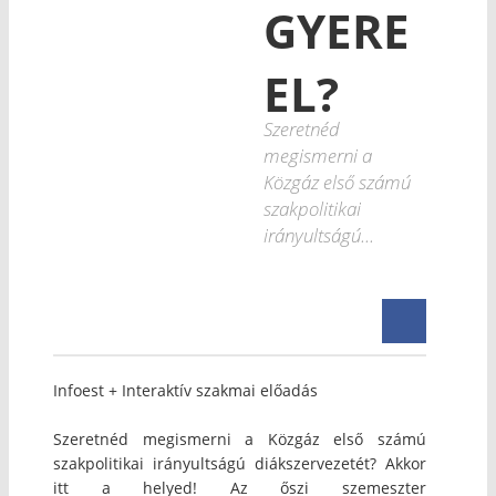
GYERE
EL?
Szeretnéd
megismerni a
Közgáz első számú
szakpolitikai
irányultságú...
Infoest + Interaktív szakmai előadás
Szeretnéd megismerni a Közgáz első számú
szakpolitikai irányultságú diákszervezetét? Akkor
itt a helyed! Az őszi szemeszter