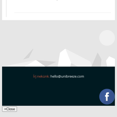
Írj nekünk:
hello@unibreeze.com
×
Close