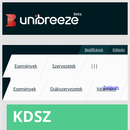
Beállítások
Kilépés
Események
Szervezetek
|||
Belépés
Események
Diákszervezetek
Vélemény
KDSZ