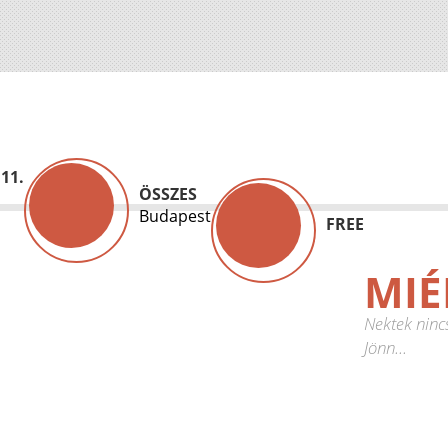
 11.
ÖSSZES
Budapest
FREE
MIÉ
Nektek ninc
Jönn...