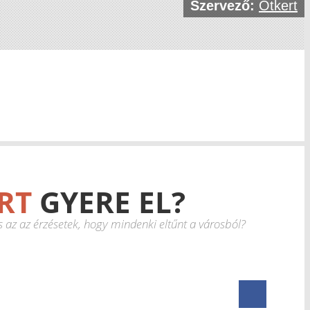
Szervező:
Ötkert
RT
GYERE EL?
s az az érzésetek, hogy mindenki eltűnt a városból?