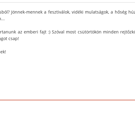
sból? Jönnek-mennek a fesztiválok, vidéki mulatságok, a hőség hú
...
artanunk az emberi fajt :) Szóval most csütörtökön minden rejtőzk
ágot csap!
ek!