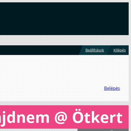
Beállítások
Kilépés
Belépés
majdnem @ Ötkert