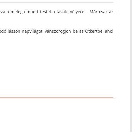
zza a meleg emberi testet a tavak mélyére... Már csak az
ödő lásson napvilágot, vánszorogjon be az Ötkertbe, ahol