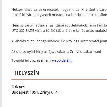
Nektek nincs az az érzésetek, hogy mindenki eltűnt a váro
utolsó kiszáradt egyedek maradtak a kies budapesti utcákon
Nem szivároghatnak el az ittmaradt délibábok, fenn kell t
UTOLSÓ BÁZISként, a túlélő tábor életre kel és óriás mulats
A kihalás elleni hanghullámok TMX-től és Fullstereo-tól jönn
Az utolsó nyári fény az éjszakában a Zrínyi utcában van!
További info az esemény
weboldalán.
HELYSZÍN
Ötkert
Budapest 1051, Zrínyi u. 4