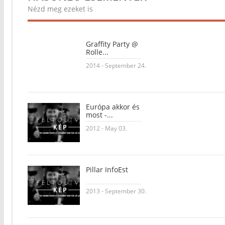
Nézd meg ezeket is
Graffity Party @
Rolle...
2014 - September 24.
Európa akkor és
most -...
2012 - May 03.
Pillar InfoEst
2013 - September 30.