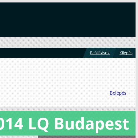
Beállítások
Kilépés
Belépés
014 LQ Budapest