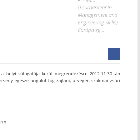
(Tournament In
Management and
Engineering Skills)
Európa eg...
 helyi válogatója kerül megrendezésre 2012.11.30.-án
seny egésze angolul fog zajlani, a végén szakmai zsűri
orm