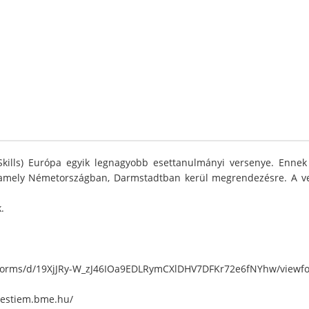
lls) Európa egyik legnagyobb esettanulmányi versenye. Ennek a
amely Németországban, Darmstadtban kerül megrendezésre. A ver
.
.com/forms/d/19XjJRy-W_zJ46IOa9EDLRymCXlDHV7DFKr72e6fNYhw/viewf
//estiem.bme.hu/