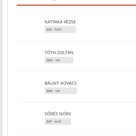
KATINKA VEZSE
BGF - PSZK
TÓTH ZOLTÁN
BME - VIK
BÁLINT KOVÁCS
BME - VIK
SŐRÉS NÓRII
BGF - KVIK