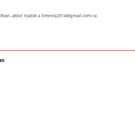
tban, akkor írjatok a timeslq2014@gmail.com-ra.
em