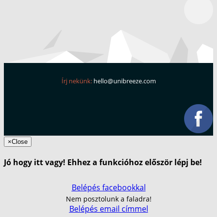
Írj nekünk:
hello@unibreeze.com
×
Close
Jó hogy itt vagy! Ehhez a funkcióhoz először lépj be!
Belépés facebookkal
Nem posztolunk a faladra!
Belépés email címmel