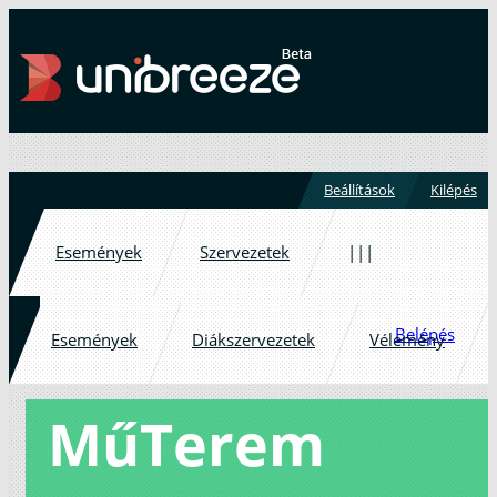
Beállítások
Kilépés
Események
Szervezetek
|||
Belépés
Események
Diákszervezetek
Vélemény
MűTerem