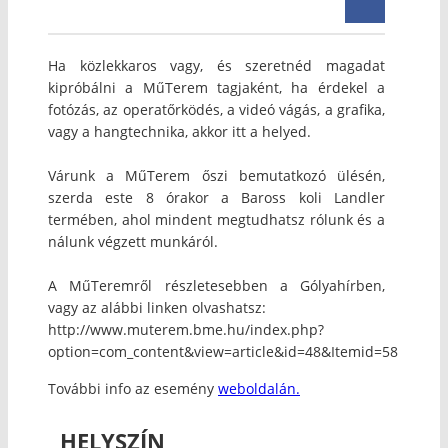
Ha közlekkaros vagy, és szeretnéd magadat
kipróbálni a MűTerem tagjaként, ha érdekel a
fotózás, az operatőrködés, a videó vágás, a grafika,
vagy a hangtechnika, akkor itt a helyed.
Várunk a MűTerem őszi bemutatkozó ülésén,
szerda este 8 órakor a Baross koli Landler
termében, ahol mindent megtudhatsz rólunk és a
nálunk végzett munkáról.
A MűTeremről részletesebben a Gólyahírben,
vagy az alábbi linken olvashatsz:
http://www.muterem.bme.hu/index.php?
option=com_content&view=article&id=48&Itemid=58
További info az esemény
weboldalán.
HELYSZÍN