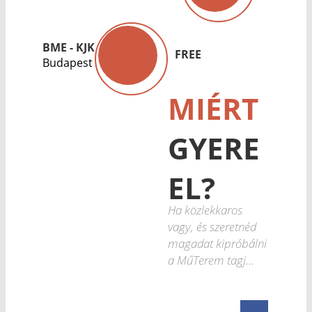
BME - KJK
FREE
Budapest
MIÉRT
GYERE
EL?
Ha közlekkaros
vagy, és szeretnéd
magadat kipróbálni
a MűTerem tagj...