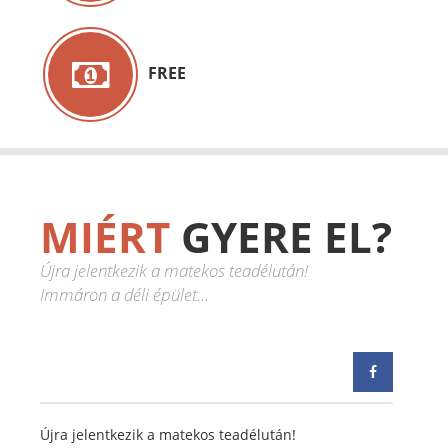
FREE
MIÉRT
GYERE EL?
Újra jelentkezik a matekos teadélután!
Immáron a déli épület...
Újra jelentkezik a matekos teadélután!