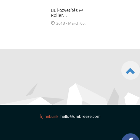
BL közvetítés @
Roller...
2013 - March 05.
Írj nekünk:
hello@unibreeze.com