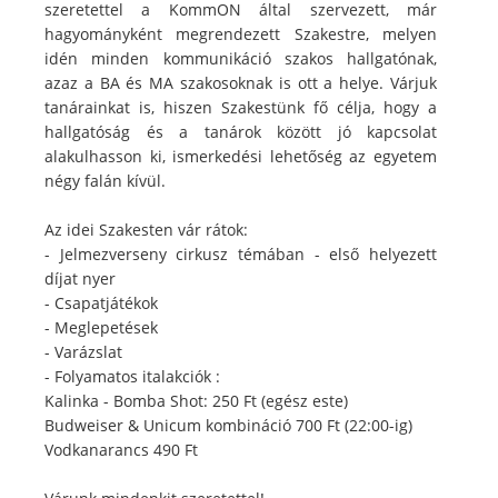
szeretettel a KommON által szervezett, már
hagyományként megrendezett Szakestre, melyen
idén minden kommunikáció szakos hallgatónak,
azaz a BA és MA szakosoknak is ott a helye. Várjuk
tanárainkat is, hiszen Szakestünk fő célja, hogy a
hallgatóság és a tanárok között jó kapcsolat
alakulhasson ki, ismerkedési lehetőség az egyetem
négy falán kívül.
Az idei Szakesten vár rátok:
- Jelmezverseny cirkusz témában - első helyezett
díjat nyer
- Csapatjátékok
- Meglepetések
- Varázslat
- Folyamatos italakciók :
Kalinka - Bomba Shot: 250 Ft (egész este)
Budweiser & Unicum kombináció 700 Ft (22:00-ig)
Vodkanarancs 490 Ft