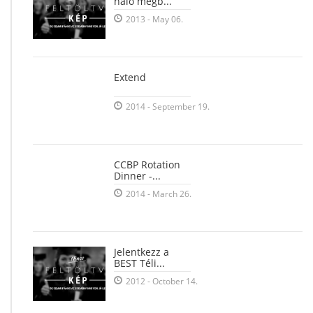
háló megb...
2013 - May 06.
Extend
2014 - September 19.
CCBP Rotation
Dinner -...
2014 - March 26.
Jelentkezz a
BEST Téli...
2012 - October 14.