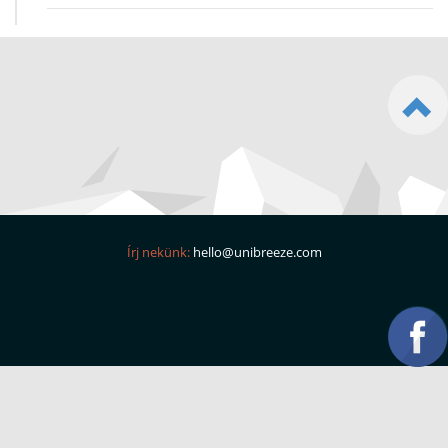
Írj nekünk:
hello@unibreeze.com