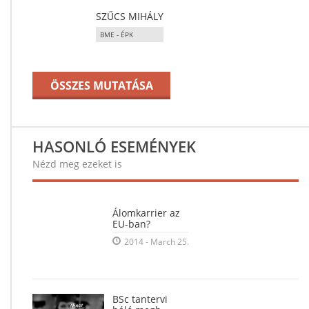
SZŰCS MIHÁLY
BME - ÉPK
ÖSSZES MUTATÁSA
HASONLÓ ESEMÉNYEK
Nézd meg ezeket is
Álomkarrier az
EU-ban?
2014 - March 25.
BSc tantervi