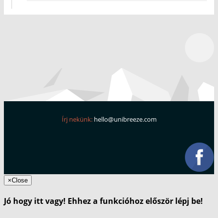
Írj nekünk:
hello@unibreeze.com
×
Close
Jó hogy itt vagy! Ehhez a funkcióhoz először lépj be!