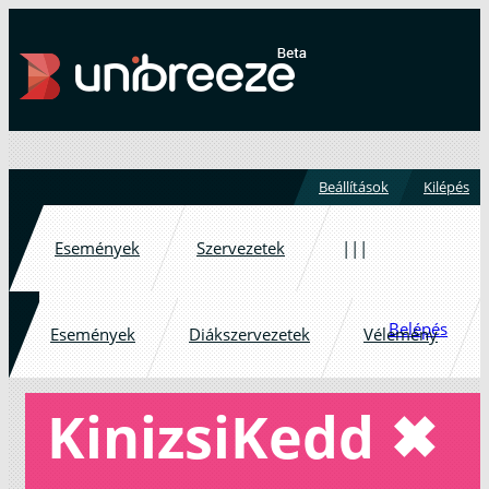
Beállítások
Kilépés
Események
Szervezetek
|||
Belépés
Események
Diákszervezetek
Vélemény
KinizsiKedd ✖