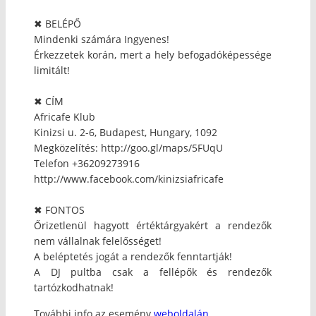
✖ BELÉPŐ
Mindenki számára Ingyenes!
Érkezzetek korán, mert a hely befogadóképessége
limitált!
✖ CÍM
Africafe Klub
Kinizsi u. 2-6, Budapest, Hungary, 1092
Megközelítés: http://goo.gl/maps/5FUqU
Telefon +36209273916
http://www.facebook.com/kinizsiafricafe
✖ FONTOS
Őrizetlenül hagyott értéktárgyakért a rendezők
nem vállalnak felelősséget!
A beléptetés jogát a rendezők fenntartják!
A DJ pultba csak a fellépők és rendezők
tartózkodhatnak!
További info az esemény
weboldalán.