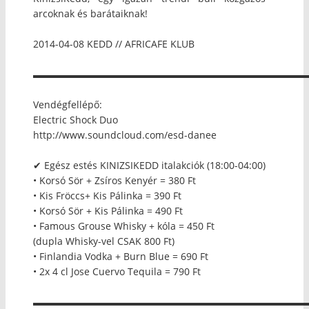
arcoknak és barátaiknak!
2014-04-08 KEDD // AFRICAFE KLUB
▬▬▬▬▬▬▬▬▬▬▬▬▬▬▬▬▬▬▬▬▬▬▬▬▬▬▬▬
Vendégfellépő:
Electric Shock Duo
http://www.soundcloud.com/esd-danee
✔ Egész estés KINIZSIKEDD italakciók (18:00-04:00)
• Korsó Sör + Zsíros Kenyér = 380 Ft
• Kis Fröccs+ Kis Pálinka = 390 Ft
• Korsó Sör + Kis Pálinka = 490 Ft
• Famous Grouse Whisky + kóla = 450 Ft
(dupla Whisky-vel CSAK 800 Ft)
• Finlandia Vodka + Burn Blue = 690 Ft
• 2x 4 cl Jose Cuervo Tequila = 790 Ft
▬▬▬▬▬▬▬▬▬▬▬▬▬▬▬▬▬▬▬▬▬▬▬▬▬▬▬▬