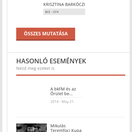
KRISZTINA BARKÓCZI
BCE - GTK
ÖSSZES MUTATÁSA
HASONLÓ ESEMÉNYEK
Nézd meg ezeket is
A bkFM és az
Őrület be...
2014 - May 21.
Mikulás
Teremfoci Kupa