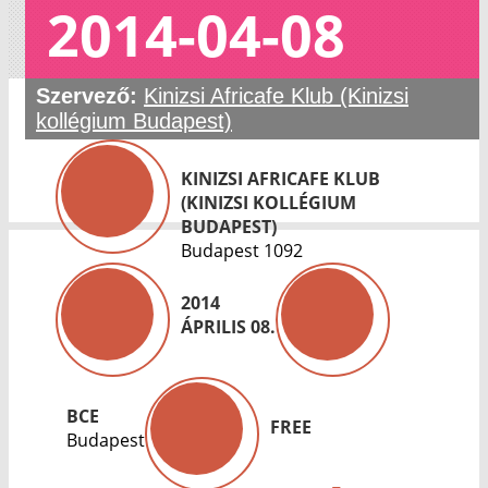
2014-04-08
Szervező:
Kinizsi Africafe Klub (Kinizsi
kollégium Budapest)
KINIZSI AFRICAFE KLUB
(KINIZSI KOLLÉGIUM
BUDAPEST)
Budapest 1092
2014
ÁPRILIS 08.
BCE
FREE
Budapest