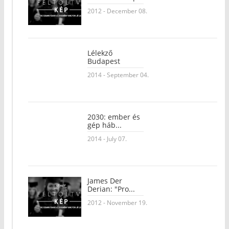
2012 - December 08.
Lélekző
Budapest
2014 - September 04.
2030: ember és
gép háb...
2014 - July 07.
James Der
Derian: "Pro...
2012 - November 19.