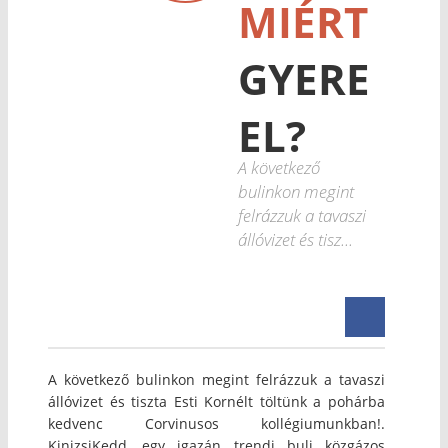
MIÉRT
GYERE
EL?
A következő
bulinkon megint
felrázzuk a tavaszi
állóvizet és tisz...
A következő bulinkon megint felrázzuk a tavaszi
állóvizet és tiszta Esti Kornélt töltünk a pohárba
kedvenc Corvinusos kollégiumunkban!.
KinizsiKedd, egy igazán trendi buli közgázos