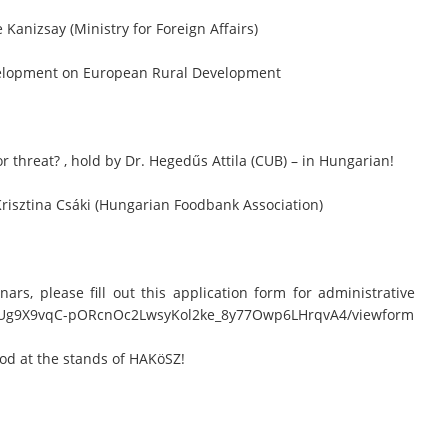
Kanizsay (Ministry for Foreign Affairs)
evelopment on European Rural Development
r threat? , hold by Dr. Hegedűs Attila (CUB) – in Hungarian!
risztina Csáki (Hungarian Foodbank Association)
nars, please fill out this application form for administrative
d/1Ug9X9vqC-pORcnOc2LwsyKol2ke_8y77Owp6LHrqvA4/viewform
d at the stands of HAKöSZ!