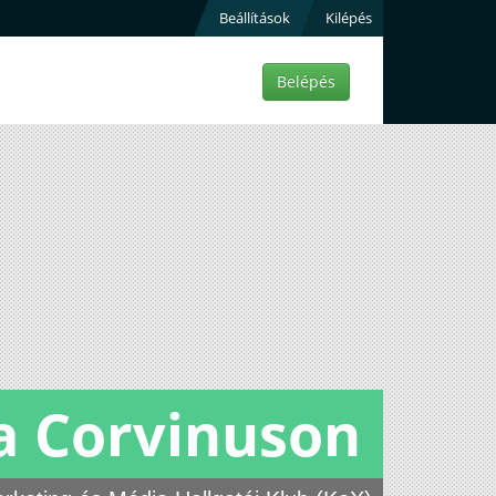
Beállítások
Kilépés
Belépés
a Corvinuson