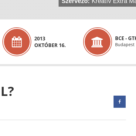
Szervező:
Kreatív Extra Ma
BCE - GT
2013
Budapest
OKTÓBER 16.
L?