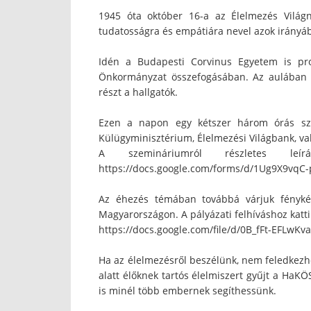
1945 óta október 16-a az Élelmezés Világ
tudatosságra és empátiára nevel azok irányába
Idén a Budapesti Corvinus Egyetem is pro
Önkormányzat összefogásában. Az aulában e
részt a hallgatók.
Ezen a napon egy kétszer három órás sze
Külügyminisztérium, Élelmezési Világbank, va
A szemináriumról részletes leí
https://docs.google.com/forms/d/1Ug9X9vq
Az éhezés témában továbbá várjuk fényké
Magyarországon. A pályázati felhíváshoz katti
https://docs.google.com/file/d/0B_fFt-EFL
Ha az élelmezésről beszélünk, nem feledkez
alatt élőknek tartós élelmiszert gyűjt a HaKÖ
is minél több embernek segíthessünk.