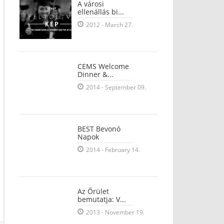
A városi
ellenállás bi...
2012 - March 27.
CEMS Welcome
Dinner &...
2014 - September 09.
BEST Bevonó
Napok
2014 - February 14.
Az Őrület
bemutatja: V...
2013 - November 19.