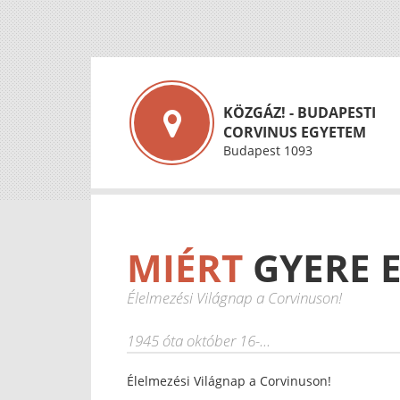
KÖZGÁZ! - BUDAPESTI
CORVINUS EGYETEM
Budapest 1093
MIÉRT
GYERE E
Élelmezési Világnap a Corvinuson!
1945 óta október 16-...
Élelmezési Világnap a Corvinuson!