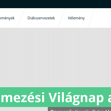
emények
Diákszervezetek
Vélemény
lmezési Világnap 