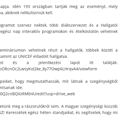
napja. Idén 193 országban tartják meg az eseményt, mely
, akiknek nélkülözniük kell.
gramot szervez nektek, több diákszervezet és a Hallgatói
gész nap interaktív programokon és ételkóstolón vehetnek
mináriumon vehetnek részt a hallgatók, többek között a
lamint az UNICEF előadóit hallgatva.
rást és a jelentkezési lapot itt találják:
C-pORcnOc2LwsyKol2ke_8y77Owp6LHrqvA4/viewform
peiket, hogy megmutathassák, mit látnak a szegénységből
ntsanak ide:
wKva0Q2cnBQVzRMbVU/edit?usp=drive_web
hetünk meg a rászorulókról sem. A magyar szegénységi küszöb
SZ! Keressétek egész héten standjaikat, és segítsetek, hogy mi