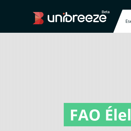
Es
FAO Éle