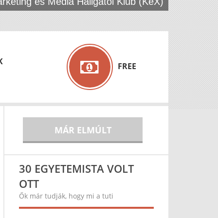
rketing és Média Hallgatói Klub (KeX)
K
FREE
MÁR ELMÚLT
30 EGYETEMISTA VOLT
OTT
Ők már tudják, hogy mi a tuti