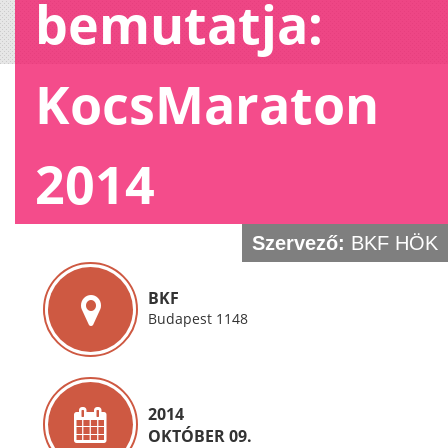
bemutatja:
KocsMaraton
2014
Szervező:
BKF HÖK
BKF
Budapest 1148
2014
OKTÓBER 09.