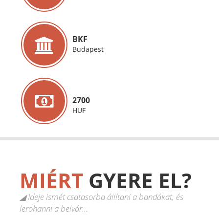
BKF
Budapest
2700
HUF
MIÉRT
GYERE EL?
◢ Ideje ismét csatasorba állítani a bandákat, és
lerohanni a belvár...