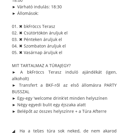
18:00
► Várható indulás: 18:30
► Állomások:
01. ✖ bkFröccs Terasz
02. ✖ Csütörtökön áruljuk el
03. ✖ Pénteken áruljuk el
04. ✖ Szombaton áruljuk el
05. ✖ Vasárnap áruljuk el
MIT TARTALMAZ A TÚRAJEGY?
► A bkFröccs Terasz induló ajándékát (igen,
alkoholt)
► Transfert a BKF-ről az első állomásra PARTY
BUSSZAL
► Egy-egy 'welcome drink'et minden helyszínen
► Négy egyedi bulit egy éjszaka alatt
► Belépőt az összes helyszínre + a Túra Afterre
◢ Ha a teljes túra sok neked, de nem akarod