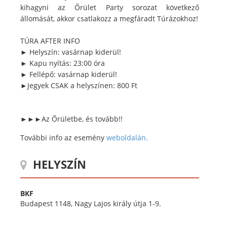
kihagyni az Őrület Party sorozat következő
állomását, akkor csatlakozz a megfáradt Túrázokhoz!
TÚRA AFTER INFO
► Helyszín: vasárnap kiderül!
► Kapu nyítás: 23:00 óra
► Fellépő: vasárnap kiderül!
►Jegyek CSAK a helyszínen: 800 Ft
►►►Az Őrületbe, és tovább!!
További info az esemény
weboldalán.
HELYSZÍN
BKF
Budapest 1148, Nagy Lajos király útja 1-9.