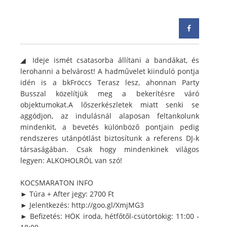
◢ Ideje ismét csatasorba állítani a bandákat, és
lerohanni a belvárost! A hadművelet kiinduló pontja
idén is a bkFröccs Terasz lesz, ahonnan Party
Busszal közelítjük meg a bekerítésre váró
objektumokat.A lőszerkészletek miatt senki se
aggódjon, az indulásnál alaposan feltankolunk
mindenkit, a bevetés különböző pontjain pedig
rendszeres utánpótlást biztosítunk a referens DJ-k
társaságában. Csak hogy mindenkinek világos
legyen: ALKOHOLRÓL van szó!
KOCSMARATON INFO
► Túra + After jegy: 2700 Ft
► Jelentkezés: http://goo.gl/XmjMG3
► Befizetés: HÖK iroda, hétfőtől-csütörtökig: 11:00 -