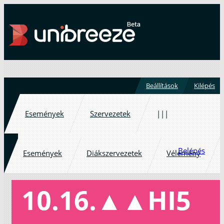
Beállítások
Kilépés
Események
Szervezetek
|||
Belépés
Események
Diákszervezetek
Vélemény
10.16.▲▲HI5