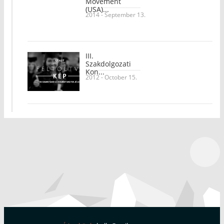
Movement
(USA)...
2014 - September 13.
III.
Szakdolgozati
Kon...
2012 - October 15.