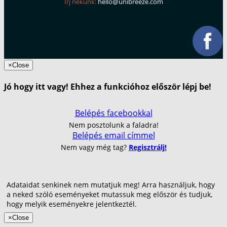
Írj nekünk:
hello@unibreeze.com
×
Close
Jó hogy itt vagy! Ehhez a funkcióhoz először lépj be!
Belépés facebookkal
Nem posztolunk a faladra!
Belépés email címmel
Nem vagy még tag?
Regisztrálj!
Adataidat senkinek nem mutatjuk meg! Arra használjuk, hogy
a neked szóló eseményeket mutassuk meg először és tudjuk,
hogy melyik eseményekre jelentkeztél.
×
Close