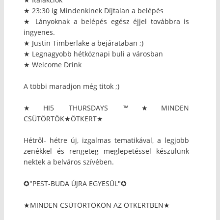
★ 23:30 ig Mindenkinek Díjtalan a belépés
★ Lányoknak a belépés egész éjjel továbbra is
ingyenes.
★ Justin Timberlake a bejárataban ;)
★ Legnagyobb hétköznapi buli a városban
★ Welcome Drink
A többi maradjon még titok ;)
★HI5 THURSDAYS ™★MINDEN
CSÜTÖRTÖK★ÖTKERT★
Hétről- hétre új, izgalmas tematikával, a legjobb
zenékkel és rengeteg meglepetéssel készülünk
nektek a belváros szívében.
✪"PEST-BUDA ÚJRA EGYESÜL"✪
★MINDEN CSÜTÖRTÖKÖN AZ ÖTKERTBEN★