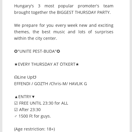
Hungary's 3 most popular promoter's team
brought together the BIGGEST THURSDAY PARTY.
We prepare for you every week new and exciting
themes, the best music and lots of surprises
within the city center.
✪"UNITE PEST-BUDA"✪
★EVERY THURSDAY AT ÖTKERT★
☊Line Up☋
EFFENDI / GOZTH /Chris-M/ HAVLIK G
▲ENTRY▼
☑ FREE UNTIL 23:30 for ALL
☑ After 23:30
♂ 1500 Ft for guys.
(Age restriction: 18+)