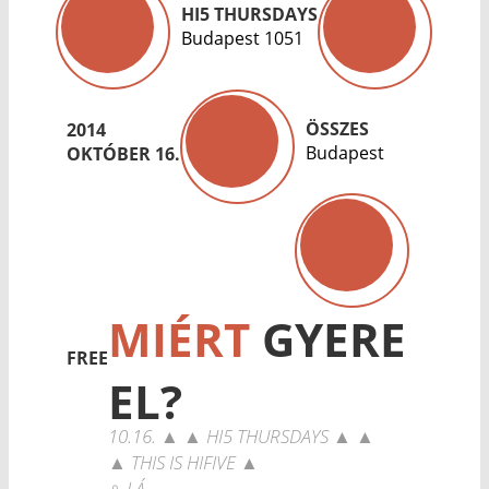
HI5 THURSDAYS
Budapest 1051
ÖSSZES
2014
Budapest
OKTÓBER 16.
MIÉRT
GYERE
FREE
EL?
10.16. ▲ ▲ HI5 THURSDAYS ▲ ▲
▲ THIS IS HIFIVE ▲
♀ LÁ...