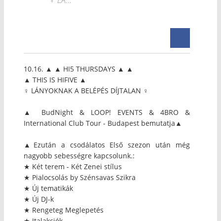
10.16. ▲ ▲ HI5 THURSDAYS ▲ ▲
▲ THIS IS HIFIVE ▲
♀ LÁNYOKNAK A BELÉPÉS DÍJTALAN ♀
▲ BudNight & LOOP! EVENTS & 4BRO &
International Club Tour - Budapest bemutatja▲
▲Ezután a csodálatos Első szezon után még
nagyobb sebességre kapcsolunk.:
★ Két terem - Két Zenei stílus
★ Pialocsolás by Szénsavas Szikra
★ Új tematikák
★ Új DJ-k
★ Rengeteg Meglepetés
★ Italakciók