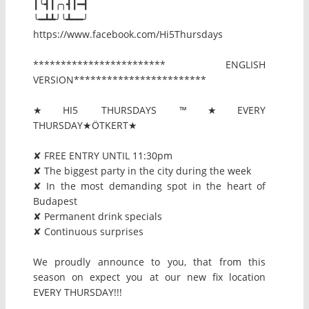
┃╰┫┃╭╮┫┃━┫
╰━┻┻╯╰┻━━╯
https://www.facebook.com/Hi5Thursdays
************************ ENGLISH
VERSION************************
★HI5 THURSDAYS ™★EVERY
THURSDAY★ÖTKERT★
✘ FREE ENTRY UNTIL 11:30pm
✘ The biggest party in the city during the week
✘ In the most demanding spot in the heart of
Budapest
✘ Permanent drink specials
✘ Continuous surprises
We proudly announce to you, that from this
season on expect you at our new fix location
EVERY THURSDAY!!!