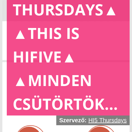
THURSDAYS▲
▲THIS IS
HIFIVE▲
▲MINDEN
CSÜTÖRTÖK...
Szervező:
HI5 Thursdays