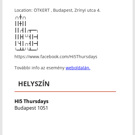
Location: ÖTKERT , Budapest, Zrínyi utca 4.
╭╮╋╭╮
┃┃╋┃┃
┃┃╭┫┃╭┳━━╮
┃┃┣┫╰╯┫┃━┫
┃╰┫┃╭╮┫┃━┫
╰━┻┻╯╰┻━━╯
https://www.facebook.com/Hi5Thursdays
További info az esemény
weboldalán.
HELYSZÍN
HI5 Thursdays
Budapest 1051