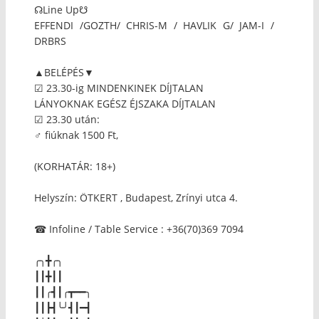
☊Line Up☋
EFFENDI /GOZTH/ CHRIS-M / HAVLIK G/ JAM-I /
DRBRS
▲BELÉPÉS▼
☑ 23.30-ig MINDENKINEK DÍJTALAN
LÁNYOKNAK EGÉSZ ÉJSZAKA DÍJTALAN
☑ 23.30 után:
♂ fiúknak 1500 Ft,
(KORHATÁR: 18+)
Helyszín: ÖTKERT , Budapest, Zrínyi utca 4.
☎ Infoline / Table Service : +36(70)369 7094
╭╮╋╭╮
┃┃╋┃┃
┃┃╭┫┃╭┳━━╮
┃┃┣┫╰╯┫┃━┫