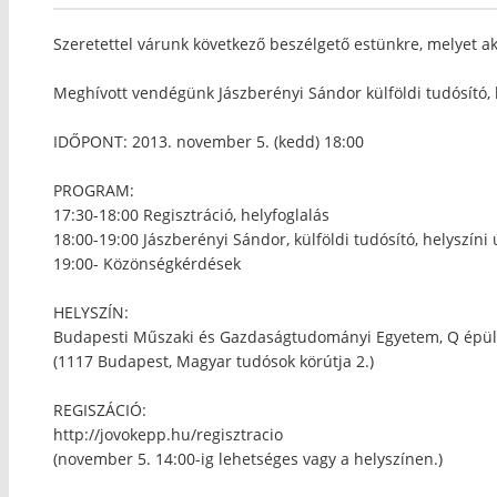
Szeretettel várunk következő beszélgető estünkre, melyet a
Meghívott vendégünk Jászberényi Sándor külföldi tudósító, h
IDŐPONT: 2013. november 5. (kedd) 18:00
PROGRAM:
17:30-18:00 Regisztráció, helyfoglalás
18:00-19:00 Jászberényi Sándor, külföldi tudósító, helyszíni 
19:00- Közönségkérdések
HELYSZÍN:
Budapesti Műszaki és Gazdaságtudományi Egyetem, Q épül
(1117 Budapest, Magyar tudósok körútja 2.)
REGISZÁCIÓ:
http://jovokepp.hu/regisztracio
(november 5. 14:00-ig lehetséges vagy a helyszínen.)