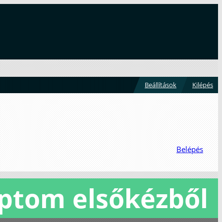
Beállítások
Kilépés
Belépés
iptom elsőkézből