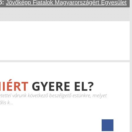
ő:
Jövőképp Fiatalok Magyarországért Egyesület
IÉRT
GYERE EL?
etettel várunk következő beszélgető estünkre, melyet
lis k...