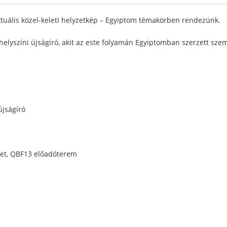
ktuális közel-keleti helyzetkép – Egyiptom témakörben rendezünk.
elyszíni újságíró, akit az este folyamán Egyiptomban szerzett szemé
újságíró
et, QBF13 előadóterem