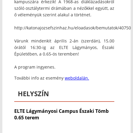
kampuszára érkezik! A 1968-as diáklázadásokról
szóló osztálytermi drámában a nézőkkel együtt, az
ő véleményük szerint alakul a történet.
http://katonajozsefszinhaz.hu/eloadasok/bemutatok/40750
Várunk mindenkit április 2-án (szerdán), 15.00
órától 16:30-ig az ELTE Lágymányos, Északi
Épületében, a 0.65-ös teremben!
A program ingyenes.
További info az esemény
weboldalán.
HELYSZÍN
ELTE Lágymányosi Campus Északi Tömb
0.65 terem