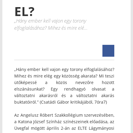
EL?
„Hány ember kell vajon egy torony
elfoglalásához? Mihez és mire elé...
„Hány ember kell vajon egy torony elfoglalásához?
Mihez és mire elég egy közösség akarata? Mi teszi
ütőképessé a közös nevezőre hozott
elszánásunkat? Egy rendhagyó olvasat a
változtatni akarásról és a változtatni akarás
buktatóiról.” (Csatádi Gábor kritikájából, 7óra7)
Az Angelusz Róbert Szakkollégium szervezésében,
a Katona József Színház színészeinek előadása, az
Üvegfal mögött április 2-án az ELTE Lágymányosi