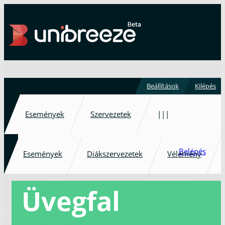
Beállítások
Kilépés
Események
Szervezetek
|||
Belépés
Események
Diákszervezetek
Vélemény
Üvegfal