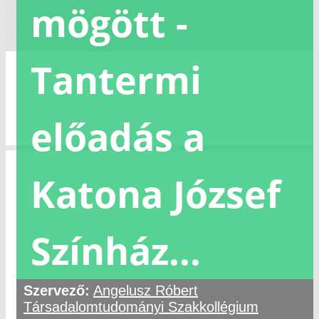
mögött -
Tantermi
előadás a
Katona József
Színház...
Szervező:
Angelusz Róbert
Társadalomtudományi Szakkollégium