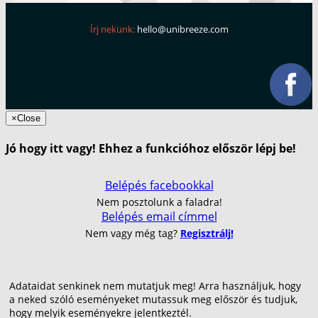
Írj nekünk:
hello@unibreeze.com
×
Close
Jó hogy itt vagy! Ehhez a funkcióhoz először lépj be!
Belépés facebookkal
Nem posztolunk a faladra!
Belépés email címmel
Nem vagy még tag?
Regisztrálj!
Adataidat senkinek nem mutatjuk meg! Arra használjuk, hogy
a neked szóló eseményeket mutassuk meg először és tudjuk,
hogy melyik eseményekre jelentkeztél.