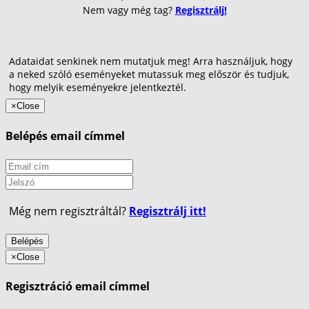
Nem vagy még tag?
Regisztrálj!
Adataidat senkinek nem mutatjuk meg! Arra használjuk, hogy
a neked szóló eseményeket mutassuk meg először és tudjuk,
hogy melyik eseményekre jelentkeztél.
×
Close
Belépés email címmel
Még nem regisztráltál?
Regisztrálj itt!
Belépés
×
Close
Regisztráció email címmel