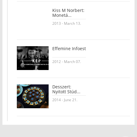
Kiss M Norbert:
Monetá...
2013 - March 13.
Effemine Infoest
2012 - March 07.
Desszert:
Nyitott Stúd...
2014 - June 21.