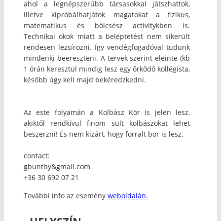
ahol a legnépszerűbb társasokkal játszhattok,
illetve kipróbálhatjátok magatokat a fizikus,
matematikus és bölcsész activitykben is.
Technikai okok miatt a beléptetést nem sikerült
rendesen lezsírozni. Így vendégfogadóval tudunk
mindenki beereszteni. A tervek szerint eleinte (kb
1 órán keresztül mindig lesz egy őrkődő kollégista,
később úgy kell majd bekéredzkedni.
Az este folyamán a Kolbász Kör is jelen lesz,
akiktől rendkívül finom sült kolbászokat lehet
beszerzni! És nem kizárt, hogy forralt bor is lesz.
contact:
gbunthy&gmail.com
+36 30 692 07 21
További info az esemény
weboldalán.