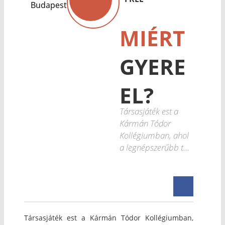
Budapest
MIÉRT
GYERE
EL?
Társasjáték est a
Kármán Tódor
Kollégiumban, ahol
a legnépszerűbb t...
Társasjáték est a Kármán Tódor Kollégiumban,