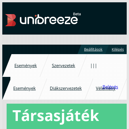
Beállítások
Kilépés
Események
Szervezetek
|||
Belépés
Események
Diákszervezetek
Vélemény
Társasjáték