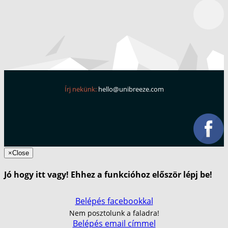
Írj nekünk:
hello@unibreeze.com
×
Close
Jó hogy itt vagy! Ehhez a funkcióhoz először lépj be!
Belépés facebookkal
Nem posztolunk a faladra!
Belépés email címmel