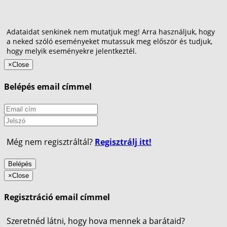
Adataidat senkinek nem mutatjuk meg! Arra használjuk, hogy
a neked szóló eseményeket mutassuk meg először és tudjuk,
hogy melyik eseményekre jelentkeztél.
×
Close
Belépés email címmel
Még nem regisztráltál?
Regisztrálj itt!
Belépés
×
Close
Regisztráció email címmel
Szeretnéd látni, hogy hova mennek a barátaid?