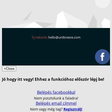
Írj nekünk:
hello@unibreeze.com
×
Close
Jó hogy itt vagy! Ehhez a funkcióhoz először lépj be!
Belépés facebookkal
Nem posztolunk a faladra!
Belépés email címmel
Nem vagy még tag?
Regisztrálj!