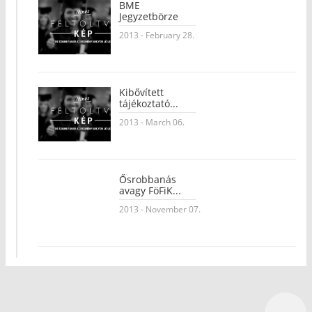
BME
Jegyzetbörze
2013 - February 28.
Kibővített
tájékoztató...
2013 - March 06.
Ősrobbanás
avagy FöFiK...
2013 - November 07.