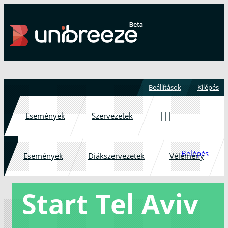
Beállítások
Kilépés
Események
Szervezetek
|||
Belépés
Események
Diákszervezetek
Vélemény
Start Tel Aviv