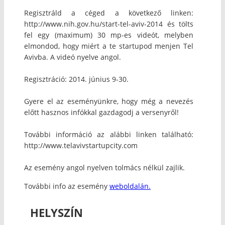
Regisztráld a céged a következő linken:
http://www.nih.gov.hu/start-tel-aviv-2014 és tölts
fel egy (maximum) 30 mp-es videót, melyben
elmondod, hogy miért a te startupod menjen Tel
Avivba. A videó nyelve angol.
Regisztráció: 2014. június 9-30.
Gyere el az eseményünkre, hogy még a nevezés
előtt hasznos infókkal gazdagodj a versenyről!
További információ az alábbi linken található:
http://www.telavivstartupcity.com
Az esemény angol nyelven tolmács nélkül zajlik.
További info az esemény
weboldalán.
HELYSZÍN