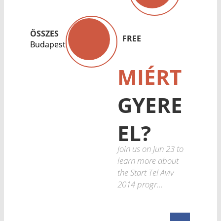
ÖSSZES
FREE
Budapest
MIÉRT
GYERE
EL?
Join us on Jun 23 to
learn more about
the Start Tel Aviv
2014 progr...