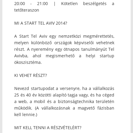
20:00 - 21:00 | Kötetlen beszélgetés a
tetőteraszon
MI A START TEL AVIV 2014?
A Start Tel Aviv egy nemzetközi megmérettetés,
melyen különböző országok képviselői vehetnek
részt. A nyeremény egy ötnapos tanulmányút Tel
Avivba, ahol megismerhető a helyi startup
ökoszisztéma.
KI VEHET RÉSZT?
Nevezd startupodat a versenyre, ha a vállalkozás
25 és 40 év közötti alapító tagja vagy, és ha céged
a web, a mobil és a biztonságtechnika területén
működik. (A vállalkozásnak a magvető fázisban
kell lennie.)
MIT KELL TENNI A RÉSZVÉTELÉRT?