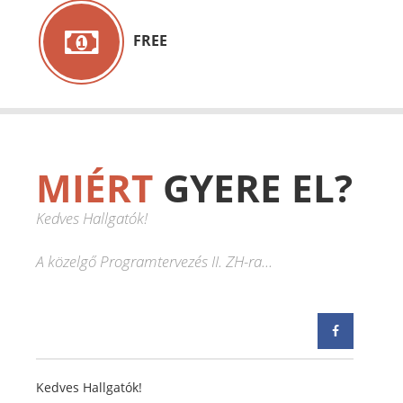
FREE
MIÉRT
GYERE EL?
Kedves Hallgatók!
A közelgő Programtervezés II. ZH-ra...
Kedves Hallgatók!