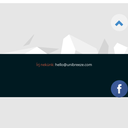
Írj nekünk:
hello@unibreeze.com