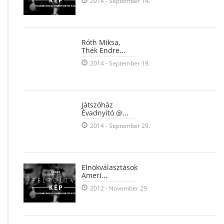
2014 - September 14.
Róth Miksa,
Thék Endre...
2014 - September 19.
Játszóház
Évadnyitó @...
2014 - September 29.
Elnökválasztások
Ameri...
2012 - November 29.