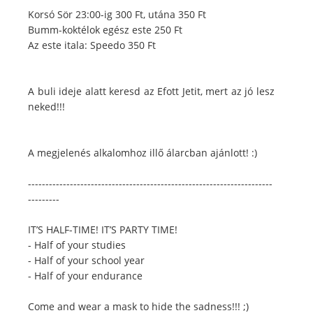
Korsó Sör 23:00-ig 300 Ft, utána 350 Ft
Bumm-koktélok egész este 250 Ft
Az este itala: Speedo 350 Ft
A buli ideje alatt keresd az Efott Jetit, mert az jó lesz
neked!!!
A megjelenés alkalomhoz illő álarcban ajánlott! :)
----------------------------------------------------------------------
---------
IT’S HALF-TIME! IT’S PARTY TIME!
- Half of your studies
- Half of your school year
- Half of your endurance
Come and wear a mask to hide the sadness!!! ;)