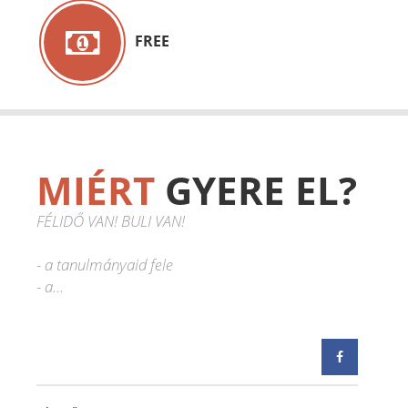
FREE
MIÉRT
GYERE EL?
FÉLIDŐ VAN! BULI VAN!
- a tanulmányaid fele
- a...