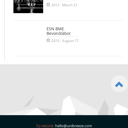
2012 - March 21.
ESN BME
Bevonótábor
2013 - August 17.
Írj nekünk:
hello@unibreeze.com