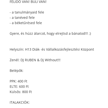
FÉLIDŐ VAN! BULI VAN!
- a tanulmányaid fele
- a tanéved fele
- a béketűrésed fele
Gyere, és húzz álarcot, hogy elrejtsd a bánatod!!! ;)
Helyszín: H13 Diák- és Vállalkozásfejlesztési Központ
Zenél: DJ RUBEN & Dj Without!!!
Belépők:
PPK: 400 Ft
ELTE: 600 Ft
Külsős: 800 Ft
ITALAKCIÓK: