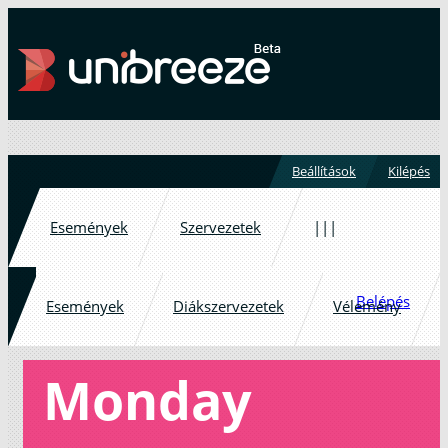
Beállítások
Kilépés
Események
Szervezetek
|||
Belépés
Események
Diákszervezetek
Vélemény
Monday