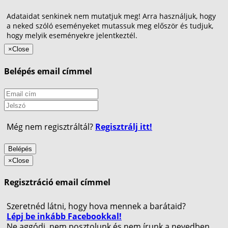
Adataidat senkinek nem mutatjuk meg! Arra használjuk, hogy
a neked szóló eseményeket mutassuk meg először és tudjuk,
hogy melyik eseményekre jelentkeztél.
×
Close
Belépés email címmel
Még nem regisztráltál?
Regisztrálj itt!
Belépés
×
Close
Regisztráció email címmel
Szeretnéd látni, hogy hova mennek a barátaid?
Lépj be inkább Facebookkal!
Ne aggódj, nem posztolunk és nem írunk a nevedben