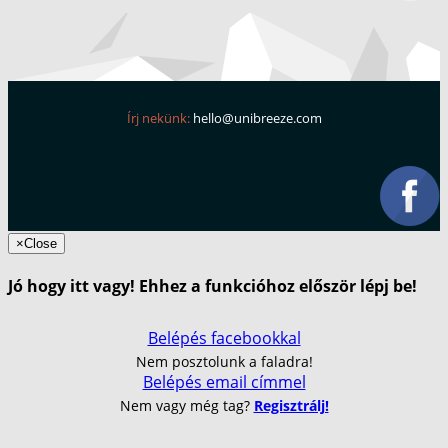
Írj nekünk:
hello@unibreeze.com
×
Close
Jó hogy itt vagy! Ehhez a funkcióhoz először lépj be!
Belépés facebookkal
Nem posztolunk a faladra!
Belépés email címmel
Nem vagy még tag?
Regisztrálj!