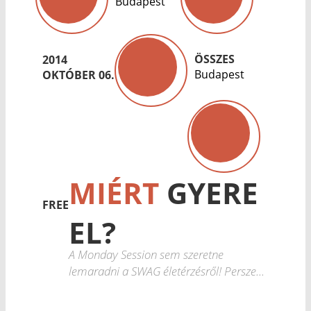
Budapest
ÖSSZES
2014
Budapest
OKTÓBER 06.
MIÉRT
GYERE
FREE
EL?
A Monday Session sem szeretne
lemaradni a SWAG életérzésről! Persze...