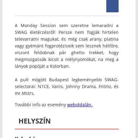
A Monday Session sem szeretne lemaradni a
SWAG életérzésről! Persze nem fogják hirtelen
televarratni magukat, és még csak arany, platina
vagy gyémánt fogprotéziseik sem lesznek hétfőre,
viszont feldobnak pár ghetto trekket, hogy
megmozgassák kicsit a mélynyomókat, na meg a
lányok popóját a Kolorban.
A pult mögött Budapest legkeményebb SWAG-
selectorai: N1CE, Vanis, Johnny Drama, Fntmz, és
mr.Mstrs.
További info az esemény
weboldalán.
HELYSZÍN