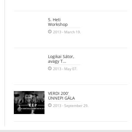
5. Heti
Workshop
2013 - March 19.
Logikai Sátor,
avagy T...
2013 - May 07.
VERDI 200'
ÜNNEPI GÁLA
2013 - September 29.