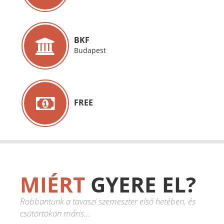
BKF
Budapest
FREE
MIÉRT
GYERE EL?
Robbantunk a tavaszi szemeszter első hetében, és
csütörtökön máris...