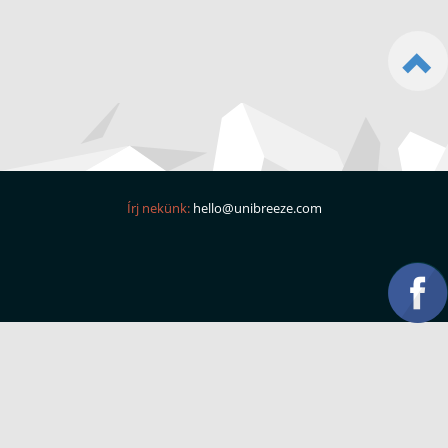
Írj nekünk:
hello@unibreeze.com