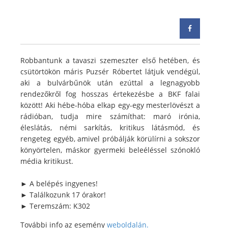
Robbantunk a tavaszi szemeszter első hetében, és
csütörtökön máris Puzsér Róbertet látjuk vendégül,
aki a bulvárbűnök után ezúttal a legnagyobb
rendezőkről fog hosszas értekezésbe a BKF falai
között! Aki hébe-hóba elkap egy-egy mesterlövészt a
rádióban, tudja mire számíthat: maró irónia,
éleslátás, némi sarkítás, kritikus látásmód, és
rengeteg egyéb, amivel próbálják körülírni a sokszor
könyörtelen, máskor gyermeki beleéléssel szónokló
média kritikust.
► A belépés ingyenes!
► Találkozunk 17 órakor!
► Teremszám: K302
További info az esemény
weboldalán.