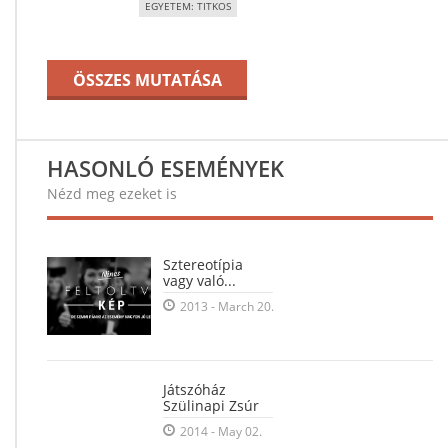
EGYETEM: TITKOS
ÖSSZES MUTATÁSA
HASONLÓ ESEMÉNYEK
Nézd meg ezeket is
Sztereotípia
vagy való...
2013 - March 20.
Játszóház
Szülinapi Zsúr
2014 - May 02.