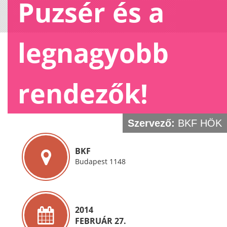
Puzsér és a
legnagyobb
rendezők!
Szervező:
BKF HÖK
BKF
Budapest 1148
2014
FEBRUÁR 27.