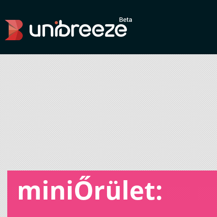
miniŐrület: