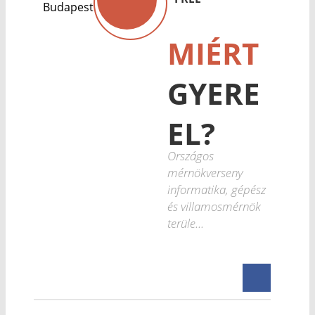
Budapest
MIÉRT
GYERE
EL?
Országos
mérnökverseny
informatika, gépész
és villamosmérnök
terüle...