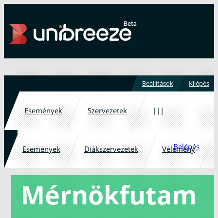
Beállítások
Kilépés
Események
Szervezetek
|||
Belépés
Események
Diákszervezetek
Vélemény
Mérnökfutam