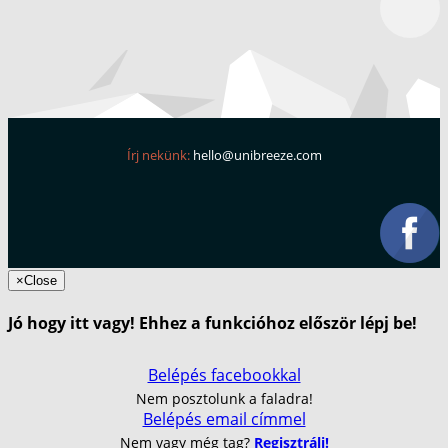
Írj nekünk:
hello@unibreeze.com
×
Close
Jó hogy itt vagy! Ehhez a funkcióhoz először lépj be!
Belépés facebookkal
Nem posztolunk a faladra!
Belépés email címmel
Nem vagy még tag?
Regisztrálj!