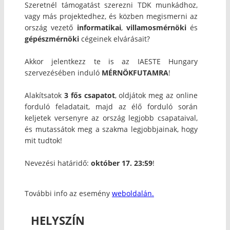
Szeretnél támogatást szerezni TDK munkádhoz,
vagy más projektedhez, és közben megismerni az
ország vezető
informatikai
,
villamosmérnöki
és
gépészmérnöki
cégeinek elvárásait?
Akkor jelentkezz te is az IAESTE Hungary
szervezésében induló
MÉRNÖKFUTAMRA
!
Alakítsatok
3 fős csapatot
, oldjátok meg az online
forduló feladatait, majd az élő forduló során
keljetek versenyre az ország legjobb csapataival,
és mutassátok meg a szakma legjobbjainak, hogy
mit tudtok!
Nevezési határidő:
október 17. 23:59
!
További info az esemény
weboldalán.
HELYSZÍN