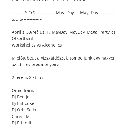
---------S.O.S--------------May Day - May Day------------
S.O.S--------------
Aprilis 30/Május 1. MayDay MayDay Mega Party az
Ötkertben!
Workaholics vs Alcoholics
Mielőtt beüt a vizsgaidőszak, tomboljunk egy nagyon
az idei év eredményeire!
2 terem, 2 stílus
Omid Irani.
Dj Ben Jr.
Dj Imhouse
Dj Orie Sella
Chris - M
Dj Effendi