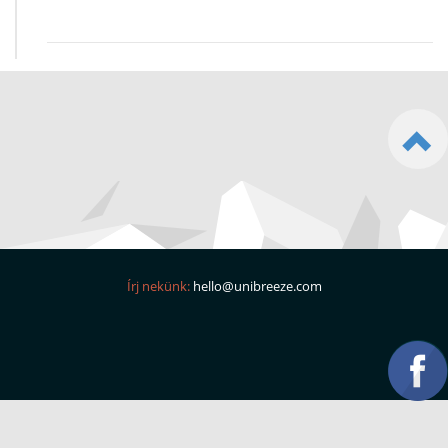
Írj nekünk:
hello@unibreeze.com