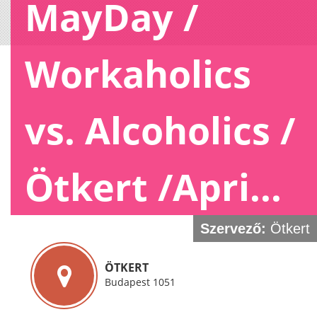
MayDay /
Workaholics
vs. Alcoholics /
Ötkert /Apri...
Szervező:
Ötkert
ÖTKERT
Budapest 1051