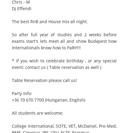
Chris - M
Dj Effendi
The best RnB and House mix all night.
So after full year of studies and 2 weeks before
exams start's lets meet all and show Budapest how
Internationals know how to PaRtY!!
* if you wish to celebrate birthday , or any special
event: contact us ( Table reservation as well )
Table Reservation please call us!
Party Info:
+36 70 670 7700 (Hungarian, English)
All students are welcome:
College International, SOTE, VET, McDaniel, Pre-Med,
BME, Corvinus, IBS, CEU, ELTE, Erasmus