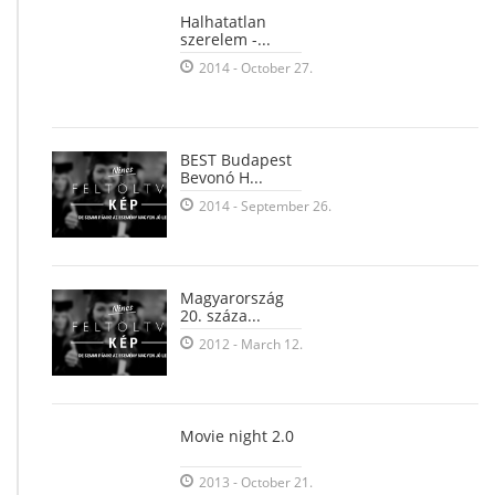
Halhatatlan
szerelem -...
2014 - October 27.
BEST Budapest
Bevonó H...
2014 - September 26.
Magyarország
20. száza...
2012 - March 12.
Movie night 2.0
2013 - October 21.