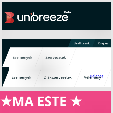
Beállítások
Kilépés
Események
Szervezetek
|||
Belépés
Események
Diákszervezetek
Vélemény
★MA ESTE ★