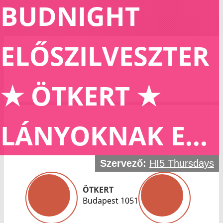
BUDNIGHT
ELŐSZILVESZTER
★ ÖTKERT ★
LÁNYOKNAK E...
Szervező:
HI5 Thursdays
ÖTKERT
Budapest 1051