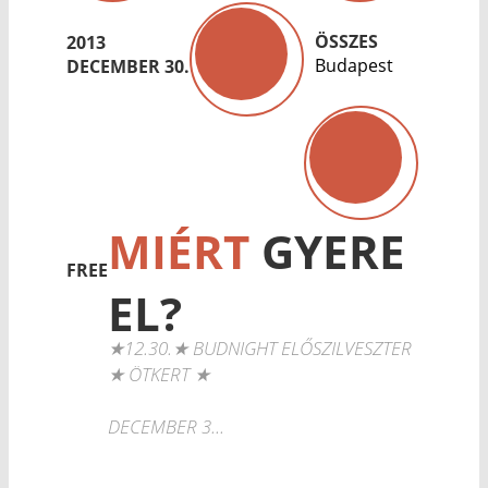
ÖSSZES
2013
Budapest
DECEMBER 30.
MIÉRT
GYERE
FREE
EL?
★12.30.★ BUDNIGHT ELŐSZILVESZTER
★ ÖTKERT ★
DECEMBER 3...