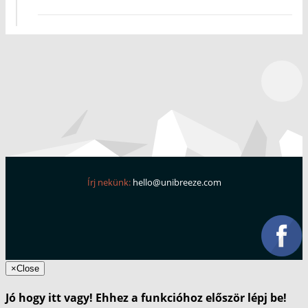
Írj nekünk:
hello@unibreeze.com
×
Close
Jó hogy itt vagy! Ehhez a funkcióhoz először lépj be!