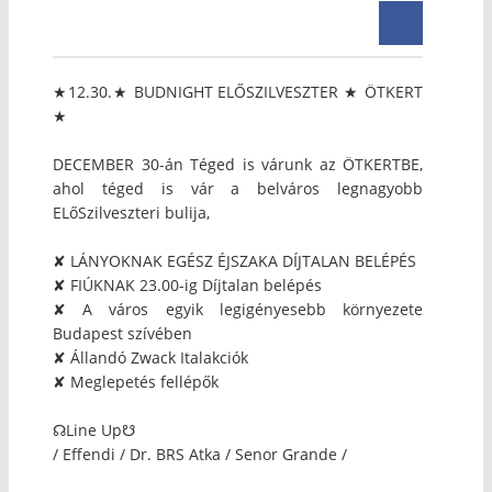
★12.30.★ BUDNIGHT ELŐSZILVESZTER ★ ÖTKERT
★
DECEMBER 30-án Téged is várunk az ÖTKERTBE,
ahol téged is vár a belváros legnagyobb
ELőSzilveszteri bulija,
✘ LÁNYOKNAK EGÉSZ ÉJSZAKA DÍJTALAN BELÉPÉS
✘ FIÚKNAK 23.00-ig Díjtalan belépés
✘ A város egyik legigényesebb környezete
Budapest szívében
✘ Állandó Zwack Italakciók
✘ Meglepetés fellépők
☊Line Up☋
/ Effendi / Dr. BRS Atka / Senor Grande /