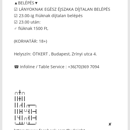
▲BELÉPÉS▼
☑ LÁNYOKNAK EGÉSZ ÉJSZAKA DÍJTALAN BELÉPÉS
☑ 23.00-ig Fiúknak díjtalan belépés
☑ 23.00 után:
♂ fiúknak 1500 Ft,
(KORHATÁR: 18+)
Helyszín: ÖTKERT , Budapest, Zrínyi utca 4.
☎ Infoline / Table Service : +36(70)369 7094
╭╮╋╭╮
┃┃╋┃┃
┃┃╭┫┃╭┳━━╮
┃┃┣┫╰╯┫┃━┫
┃╰┫┃╭╮┫┃━┫
╰━┻┻╯╰┻━━╯ ✘