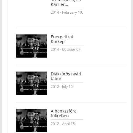
Karrier...
2014 - February 10.
Energetikai
Körkép
2014 - October 07.
Diákkörös nyári
tábor
2012 - July 19.
A bankszféra
tükrében
2012 - April 18.