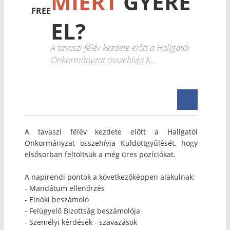
MIÉRT
GYERE
FREE
EL?
A tavaszi félév kezdete előtt a Hallgatói
Önkormányzat összehívja K...
A tavaszi félév kezdete előtt a Hallgatói
Önkormányzat összehívja Küldöttgyűlését, hogy
elsősorban feltöltsük a még üres pozíciókat.
A napirendi pontok a következőképpen alakulnak:
- Mandátum ellenőrzés
- Elnöki beszámoló
- Felügyelő Bizottság beszámolója
- Személyi kérdések - szavazások