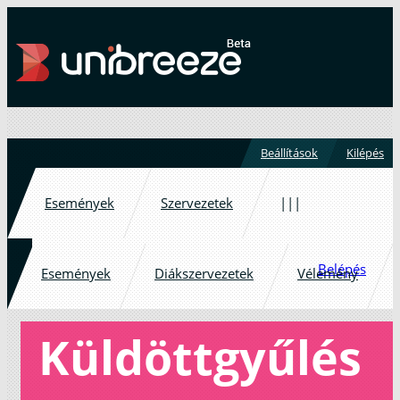
Beállítások
Kilépés
Események
Szervezetek
|||
Belépés
Események
Diákszervezetek
Vélemény
Küldöttgyűlés