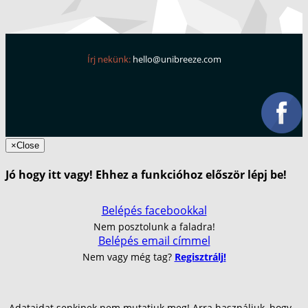
Írj nekünk:
hello@unibreeze.com
×
Close
Jó hogy itt vagy! Ehhez a funkcióhoz először lépj be!
Belépés facebookkal
Nem posztolunk a faladra!
Belépés email címmel
Nem vagy még tag?
Regisztrálj!
Adataidat senkinek nem mutatjuk meg! Arra használjuk, hogy