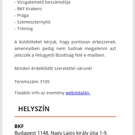
- Vizsgatemető beszámolója
- BKF Krakens
- Prága
- Szemeszternyitó
- Tréning
A küldötteket kérjük, hogy pontosan érkezzenek,
amennyiben pedig nem tudnak megjelenni azt
jelezzék a Felügyelő Bizottság felé e-mailben.
Minden érdeklődőt szeretettel várunk!
Teremszám: F105
További info az esemény
weboldalán.
HELYSZÍN
BKF
Budapest 1148, Nagy Lajos király útja 1-9.