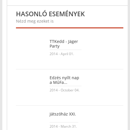
HASONLÓ ESEMÉNYEK
Nézd meg ezeket is
TTKedd - Jäger
Party
2014 - April 01.
Edzés nyílt nap
a MűFa...
2014 - October 04.
Játszóház XXI.
2014 - March 31.