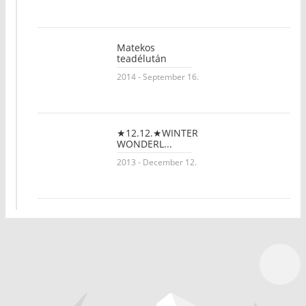
Matekos
teadélután
2014 - September 16.
★12.12.★WINTER
WONDERL...
2013 - December 12.