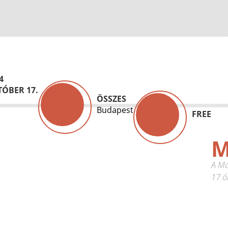
4
ÓBER 17.
ÖSSZES
Budapest
FREE
M
A Ma
17 ó