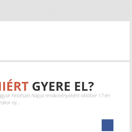
IÉRT
GYERE EL?
gyar Festészet Napja rendezvényeként október 17-én
rakor ny...