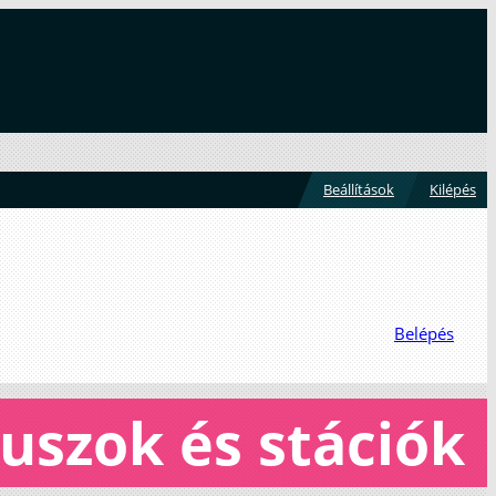
Beállítások
Kilépés
Belépés
uszok és stációk