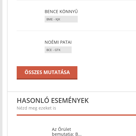
BENCE KÖNNYŰ
BME - KJK
NOÉMI PATAI
BCE - GTK
ÖSSZES MUTATÁSA
HASONLÓ ESEMÉNYEK
Nézd meg ezeket is
Az Őrület
bemutatja: B...