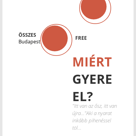
ÖSSZES
FREE
Budapest
MIÉRT
GYERE
EL?
"Itt van az ősz, itt van
újra..."Aki a nyarat
inkább pihenéssel
töl...