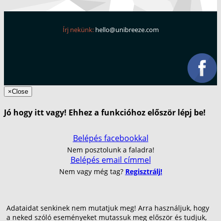
Írj nekünk:
hello@unibreeze.com
×
Close
Jó hogy itt vagy! Ehhez a funkcióhoz először lépj be!
Belépés facebookkal
Nem posztolunk a faladra!
Belépés email címmel
Nem vagy még tag?
Regisztrálj!
Adataidat senkinek nem mutatjuk meg! Arra használjuk, hogy
a neked szóló eseményeket mutassuk meg először és tudjuk,