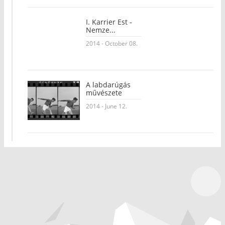
I. Karrier Est -
Nemze...
2014 - October 08.
A labdarúgás
művészete
2014 - June 12.