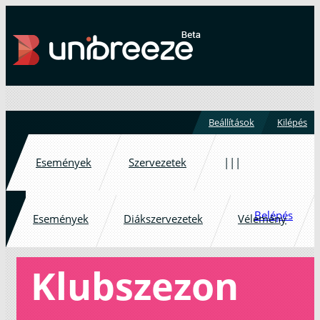
Beállítások
Kilépés
Események
Szervezetek
|||
Belépés
Események
Diákszervezetek
Vélemény
Klubszezon