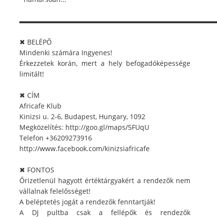
▬▬▬▬▬▬▬▬▬▬▬▬▬▬▬▬▬▬▬▬▬▬▬▬▬▬▬▬▬
✖ BELÉPŐ
Mindenki számára Ingyenes!
Érkezzetek korán, mert a hely befogadóképessége
limitált!
✖ CÍM
Africafe Klub
Kinizsi u. 2-6, Budapest, Hungary, 1092
Megközelítés: http://goo.gl/maps/5FUqU
Telefon +36209273916
http://www.facebook.com/kinizsiafricafe
✖ FONTOS
Őrizetlenül hagyott értéktárgyakért a rendezők nem
vállalnak felelősséget!
A beléptetés jogát a rendezők fenntartják!
A DJ pultba csak a fellépők és rendezők