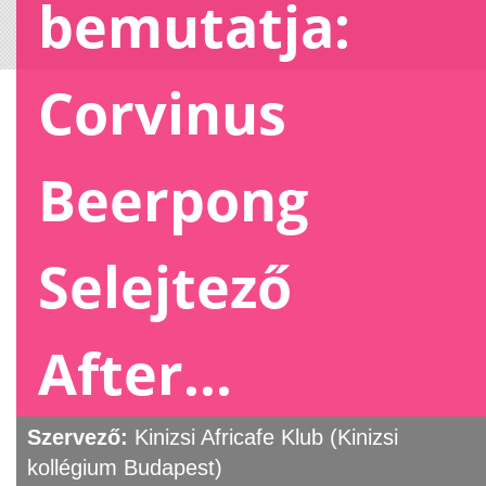
bemutatja:
Corvinus
Beerpong
Selejtező
After...
Szervező:
Kinizsi Africafe Klub (Kinizsi
kollégium Budapest)