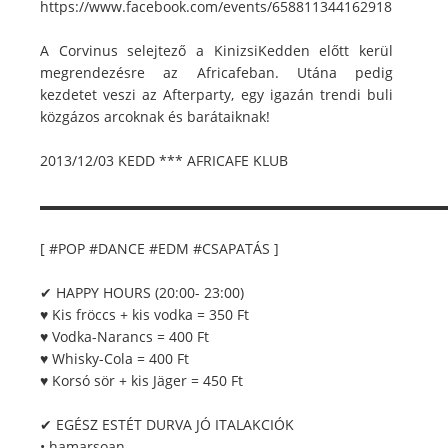
https://www.facebook.com/events/658811344162918
A Corvinus selejtező a KinizsiKedden előtt kerül
megrendezésre az Africafeban. Utána pedig
kezdetet veszi az Afterparty, egy igazán trendi buli
közgázos arcoknak és barátaiknak!
2013/12/03 KEDD *** AFRICAFE KLUB
▬▬▬▬▬▬▬▬▬▬▬▬▬▬▬▬▬▬▬▬▬▬▬▬▬▬▬▬▬
[ #POP #DANCE #EDM #CSAPATÁS ]
✔ HAPPY HOURS (20:00- 23:00)
♥ Kis fröccs + kis vodka = 350 Ft
♥ Vodka-Narancs = 400 Ft
♥ Whisky-Cola = 400 Ft
♥ Korsó sör + kis Jäger = 450 Ft
✔ EGÉSZ ESTÉT DURVA JÓ ITALAKCIÓK
• hamarsoan...