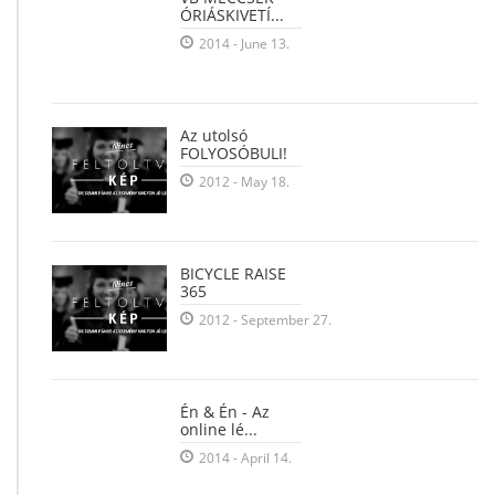
ÓRIÁSKIVETÍ...
2014 - June 13.
Az utolsó
FOLYOSÓBULI!
2012 - May 18.
BICYCLE RAISE
365
2012 - September 27.
Én & Én - Az
online lé...
2014 - April 14.