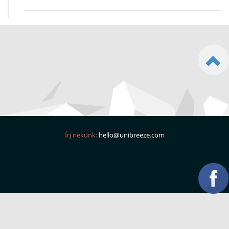
Írj nekünk:
hello@unibreeze.com