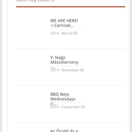
WE ARE HERE!
☆Carnival...
2014 - March 08.
V. Nagy
Mászóverseny
-...
2014 - November 08.
BBQ Boys
Wednesdays
//...
2014 - September 24.
Az Őrület és a