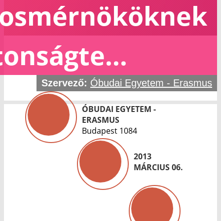
mosmérnököknek
tonságte...
Szervező:
Óbudai Egyetem - Erasmus
ÓBUDAI EGYETEM -
ERASMUS
Budapest 1084
2013
MÁRCIUS 06.