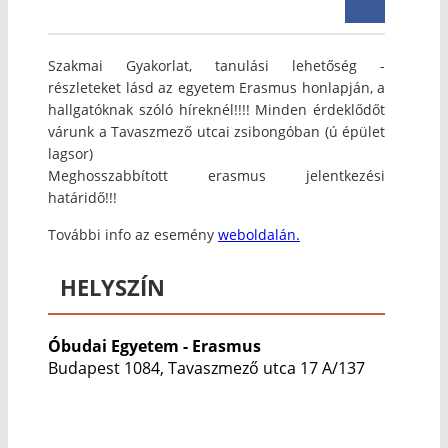
Szakmai Gyakorlat, tanulási lehetőség -
részleteket lásd az egyetem Erasmus honlapján, a
hallgatóknak szóló híreknél!!!! Minden érdeklődőt
várunk a Tavaszmező utcai zsibongóban (ú épület
lagsor)
Meghosszabbított erasmus jelentkezési
határidő!!!
További info az esemény
weboldalán.
HELYSZÍN
Óbudai Egyetem - Erasmus
Budapest 1084, Tavaszmező utca 17 A/137