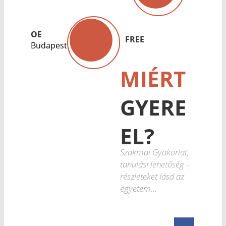
OE
FREE
Budapest
MIÉRT
GYERE
EL?
Szakmai Gyakorlat,
tanulási lehetőség -
részleteket lásd az
egyetem...