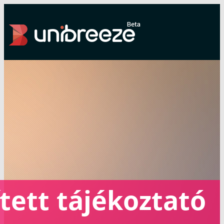
Beállítások
Kilépés
Események
Szervezetek
|||
Belépés
Események
Diákszervezetek
Vélemény
tett tájékoztató