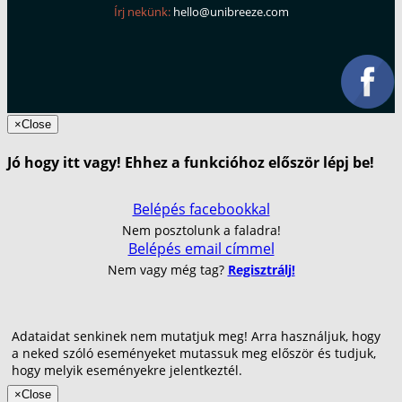
Írj nekünk:
hello@unibreeze.com
×
Close
Jó hogy itt vagy! Ehhez a funkcióhoz először lépj be!
Belépés facebookkal
Nem posztolunk a faladra!
Belépés email címmel
Nem vagy még tag?
Regisztrálj!
Adataidat senkinek nem mutatjuk meg! Arra használjuk, hogy
a neked szóló eseményeket mutassuk meg először és tudjuk,
hogy melyik eseményekre jelentkeztél.
×
Close