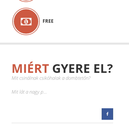
FREE
MIÉRT
GYERE EL?
Mit csinálnak csikóhalak a dombtetőn?
Mit lát a nagy p...