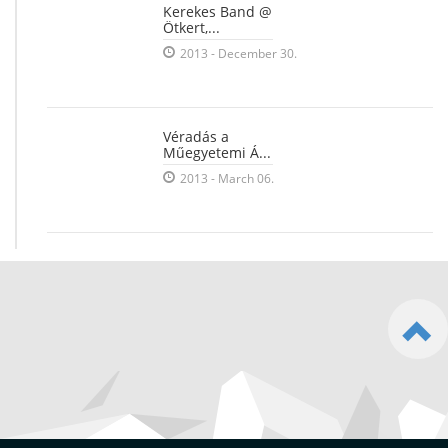
Kerekes Band @
Ötkert,...
2013 - December 30.
Véradás a
Műegyetemi Á...
2013 - March 06.