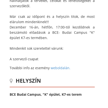
hallhatjátok a terveket, célokat és lehetőségeket a
szervezőktől.
Már csak az időpont és a helyszín titok, de most
elárulom mindenkinek!!!
December 16-án, hétfőn, 17:00-tól kezdődnek a
beszámoló előadások a BCE- Budai Campus "K"
épület K7-es termében.
Mindenkit sok szeretettel várunk:
A szervező csapat
További info az esemény
weboldalán.
HELYSZÍN
BCE Budai Campus, "K" épület, K7-es terem