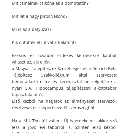
Mit csinálnak csikóhalak a dombtetőn?
Mit lát a nagy piros vakond?
Mi is az a batyuzás?
Kik öntötték el lufival a Balatont?
Ezekre, és további érdekes kérdésekre kaphat
választ az, aki eljön
a Magyar Tájépítészek Szövetséges és a Rerrich Béla
Tájépítész Szakkollégium által szervezett
bemutatkozó estre és kerekasztal beszélgetésre a
nyári L.A. Hippocampus tájépítészeti alkotótábor
tapasztalatairól.
Első kézből hallhatjátok az élményeket szervezői,
résztvevői és csoportvezetői szemszögből.
Ha a MÚLTon túl valami ÚJ is érdekelne, akkor szó
lesz a jövő évi táborról is. Szintén első kézből