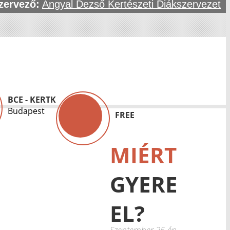
zervező:
Angyal Dezső Kertészeti Diákszervezet
BCE - KERTK
Budapest
FREE
MIÉRT
GYERE
EL?
Szeptember 25-én