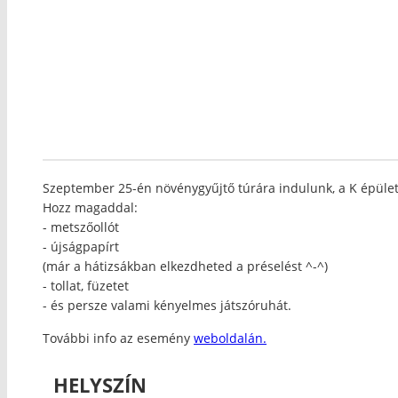
Szeptember 25-én növénygyűjtő túrára indulunk, a K épület 
Hozz magaddal:
- metszőollót
- újságpapírt
(már a hátizsákban elkezdheted a préselést ^-^)
- tollat, füzetet
- és persze valami kényelmes játszóruhát.
További info az esemény
weboldalán.
HELYSZÍN