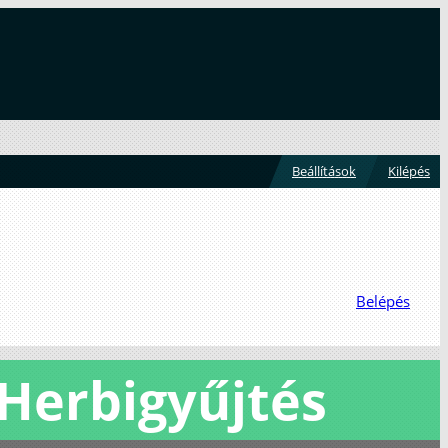
Beállítások
Kilépés
Belépés
Herbigyűjtés