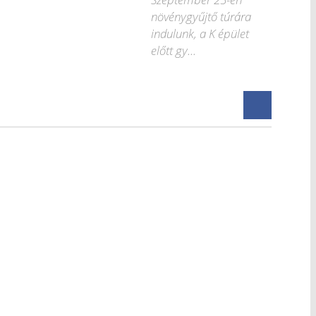
növénygyűjtő túrára
indulunk, a K épület
előtt gy...