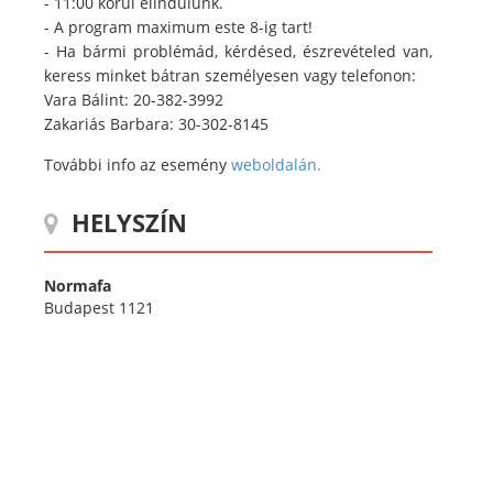
- 11:00 körül elindulunk.
- A program maximum este 8-ig tart!
- Ha bármi problémád, kérdésed, észrevételed van,
keress minket bátran személyesen vagy telefonon:
Vara Bálint: 20-382-3992
Zakariás Barbara: 30-302-8145
További info az esemény
weboldalán.
HELYSZÍN
Normafa
Budapest 1121