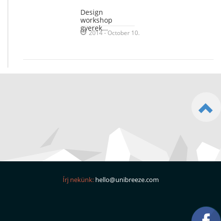
Design
workshop
gyerek...
2014 - October 10.
Írj nekünk:
hello@unibreeze.com