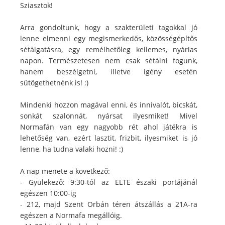
Sziasztok!
Arra gondoltunk, hogy a szakterületi tagokkal jó
lenne elmenni egy megismerkedős, közösségépítős
sétálgatásra, egy remélhetőleg kellemes, nyárias
napon. Természetesen nem csak sétálni fogunk,
hanem beszélgetni, illetve igény esetén
sütögethetnénk is! :)
Mindenki hozzon magával enni, és innivalót, bicskát,
sonkát szalonnát, nyársat ilyesmiket! Mivel
Normafán van egy nagyobb rét ahol játékra is
lehetőség van, ezért lasztit, frizbit, ilyesmiket is jó
lenne, ha tudna valaki hozni! :)
A nap menete a következő:
- Gyülekező: 9:30-tól az ELTE északi portájánál
egészen 10:00-ig
- 212, majd Szent Orbán téren átszállás a 21A-ra
egészen a Normafa megállóig.