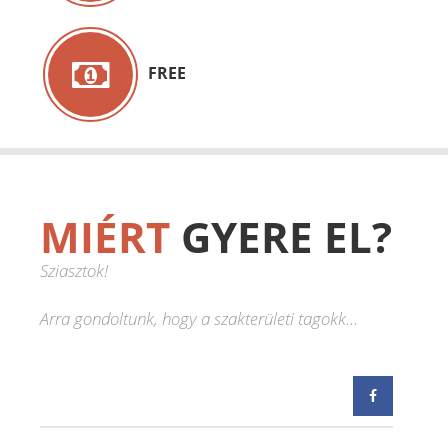
FREE
MIÉRT
GYERE EL?
Sziasztok!
Arra gondoltunk, hogy a szakterületi tagokk...