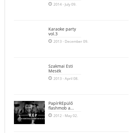
2014 - July 09.
Karaoke party
vol.3
2013 - December 09.
Szakmai Esti
Mesék
2013 - April 08.
PapírREpülő
flashmob a...
2012 - May 02.