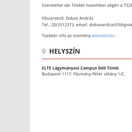
Szeretettel vár Titeket november végén a TSZ
Főszervező: Dobos András
Tel.: 20/2512373, email: dobosandras93@gma
További info az esemény
weboldalán.
HELYSZÍN
ELTE Lágymányosi Campus Déli Tömb
Budapest 1117, Pázmány Péter sétány 1/C.