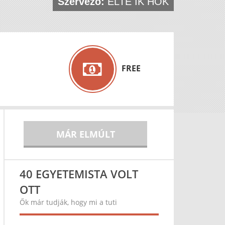
Szervező:
ELTE IK HÖK
FREE
MÁR ELMÚLT
40 EGYETEMISTA VOLT
OTT
Ők már tudják, hogy mi a tuti