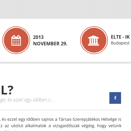
ELTE - IK
2013
Budapest
NOVEMBER 29.
L?
, és ezzel egy időben s...
 és ezzel egy időben sajnos a Társas-Szerepjátékos Hétvége is
 Ez az utolsó alkalmatok a vizsgaidőszak végéig, hogy velünk