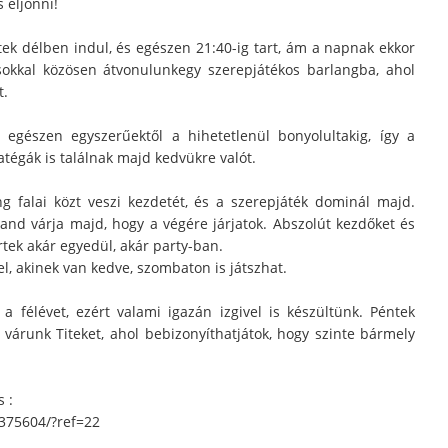
 eljönni!
k délben indul, és egészen 21:40-ig tart, ám a napnak ekkor
okkal közösen átvonulunkegy szerepjátékos barlangba, ahol
t.
 egészen egyszerűektől a hihetetlenül bonyolultakig, így a
tégák is találnak majd kedvükre valót.
 falai közt veszi kezdetét, és a szerepjáték dominál majd.
and várja majd, hogy a végére járjatok. Abszolút kezdőket és
rtek akár egyedül, akár party-ban.
l, akinek van kedve, szombaton is játszhat.
 félévet, ezért valami igazán izgivel is készültünk. Péntek
várunk Titeket, ahol bebizonyíthatjátok, hogy szinte bármely
 :
375604/?ref=22