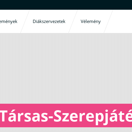
emények
Diákszervezetek
Vélemény
Társas-Szerepját