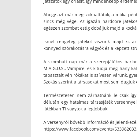
játszatok egy óriásit, így mindenképp érdemes
Ahogy azt már megszokhattátok, a móka pénte
sincs még vége. Az igazán hardcore játékos
egészen szombat estig dobáljuk majd a kocká
Ismét rengeteg játékot viszünk majd ki, az
könnyed szórakozásra vágyók és a képzett stra
A szombati nap már a szerepjátékos barlang
M.A.G.U.S., Vampire, és kitudja még hány kal
tapasztalt vén rókákat is szívesen várunk, gye
Szokás szerint a társasokat most sem dugjuk e
Természetesen nem zárhatnánk le csak így a
délután egy hatalmas társasjáték versennyel 
játékban Ti vagytok a legjobbak!
A versenyről bővebb információ és jelentkezés
https://www.facebook.com/events/533982033