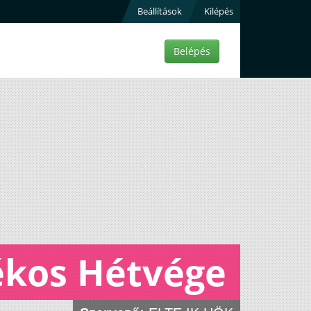
Beállítások
Kilépés
Belépés
ékos Hétvége