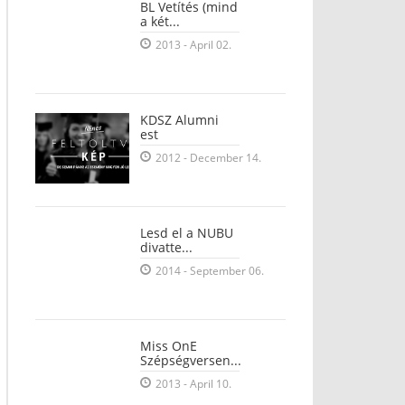
BL Vetítés (mind
a két...
2013 - April 02.
KDSZ Alumni
est
2012 - December 14.
Lesd el a NUBU
divatte...
2014 - September 06.
Miss OnE
Szépségversen...
2013 - April 10.