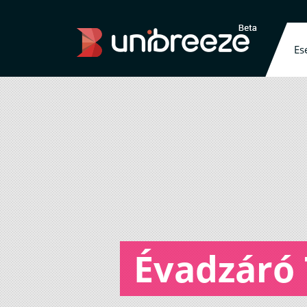
Es
Évadzáró 