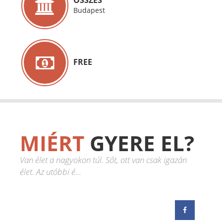
ÖSSZES
Budapest
FREE
MIÉRT
GYERE EL?
Van élet a nagyokon túl. Sőt, ott van csak igazán
élet. Az utóbbi é...