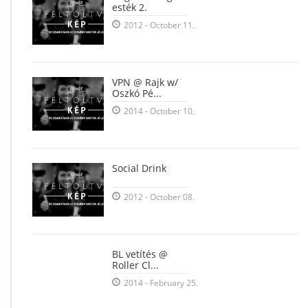
esték 2.
2012 - October 11.
VPN @ Rajk w/
Oszkó Pé...
2014 - October 10.
Social Drink
2012 - October 08.
BL vetítés @
Roller Cl...
2014 - February 25.