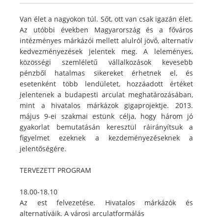
Van élet a nagyokon túl. Sőt, ott van csak igazán élet.
Az utóbbi években Magyarország és a főváros
intézményes márkázói mellett alulról jövő, alternatív
kedvezményezések jelentek meg. A leleményes,
közösségi szemléletű vállalkozások kevesebb
pénzből hatalmas sikereket érhetnek el, és
esetenként több lendületet, hozzáadott értéket
jelentenek a budapesti arculat meghatározásában,
mint a hivatalos márkázok gigaprojektje. 2013.
május 9-ei szakmai estünk célja, hogy három jó
gyakorlat bemutatásán keresztül ráirányítsuk a
figyelmet ezeknek a kezdeményezéseknek a
jelentőségére.
TERVEZETT PROGRAM
18.00-18.10
Az est felvezetése. Hivatalos márkázók és
alternatíváik. A városi arculatformálás