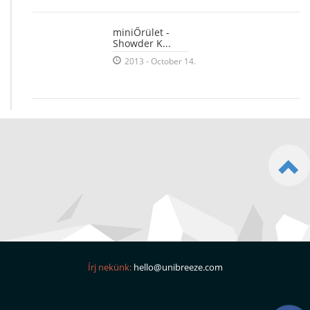
miniŐrület -
Showder K...
2013 - October 14.
Írj nekünk:
hello@unibreeze.com