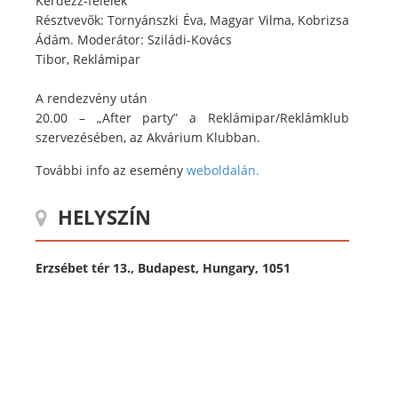
Kérdezz-felelek
Résztvevők: Tornyánszki Éva, Magyar Vilma, Kobrizsa
Ádám. Moderátor: Sziládi-Kovács
Tibor, Reklámipar
A rendezvény után
20.00 – „After party” a Reklámipar/Reklámklub
szervezésében, az Akvárium Klubban.
További info az esemény
weboldalán.
HELYSZÍN
Erzsébet tér 13., Budapest, Hungary, 1051