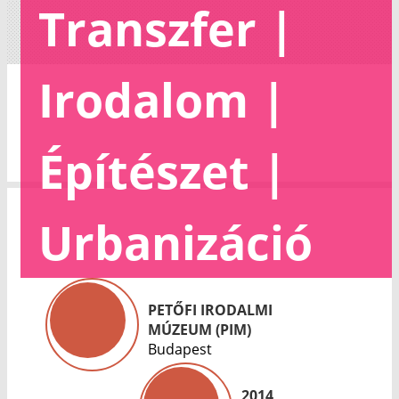
Transzfer |
Irodalom |
Építészet |
Urbanizáció
PETŐFI IRODALMI
MÚZEUM (PIM)
Budapest
2014