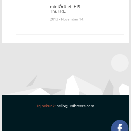
miniŐrület: HI5
Thursd...
2013 - November 14.
Írj nekünk:
hello@unibreeze.com