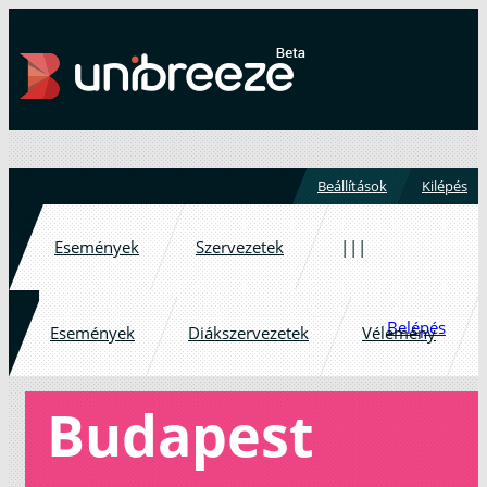
Beállítások
Kilépés
Események
Szervezetek
|||
Belépés
Események
Diákszervezetek
Vélemény
Budapest