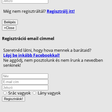
Még nem regisztráltál?
Regisztrálj itt!
Belépés
×
Close
Regisztráció email címmel
Szeretnéd látni, hogy hova mennek a barátaid?
Lépj be inkább Facebookkal!
Ne aggódj, nem posztolunk és nem írunk a nevedben
senkinek!
Srác vagyok
Lány vagyok
Regisztrálok!