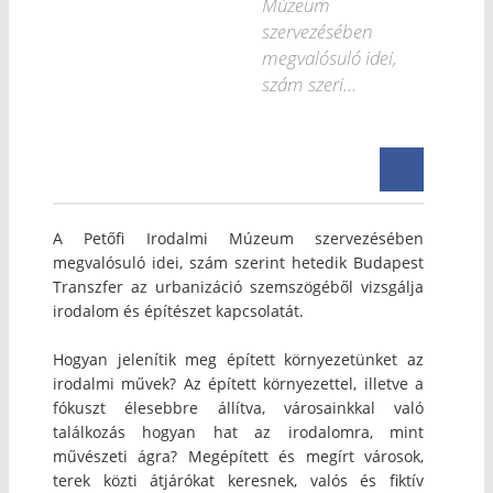
Múzeum
szervezésében
megvalósuló idei,
szám szeri...
A Petőfi Irodalmi Múzeum szervezésében
megvalósuló idei, szám szerint hetedik Budapest
Transzfer az urbanizáció szemszögéből vizsgálja
irodalom és építészet kapcsolatát.
Hogyan jelenítik meg épített környezetünket az
irodalmi művek? Az épített környezettel, illetve a
fókuszt élesebbre állítva, városainkkal való
találkozás hogyan hat az irodalomra, mint
művészeti ágra? Megépített és megírt városok,
terek közti átjárókat keresnek, valós és fiktív