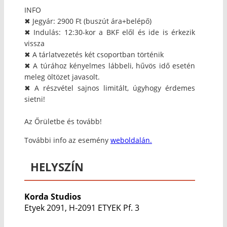
INFO
✖ Jegyár: 2900 Ft (buszút ára+belépő)
✖ Indulás: 12:30-kor a BKF elől és ide is érkezik
vissza
✖ A tárlatvezetés két csoportban történik
✖ A túrához kényelmes lábbeli, hűvös idő esetén
meleg öltözet javasolt.
✖ A részvétel sajnos limitált, úgyhogy érdemes
sietni!
Az Őrületbe és tovább!
További info az esemény
weboldalán.
HELYSZÍN
Korda Studios
Etyek 2091, H-2091 ETYEK Pf. 3