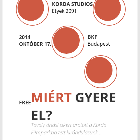
KORDA STUDIOS
Etyek 2091
BKF
2014
Budapest
OKTÓBER 17.
MIÉRT
GYERE
FREE
EL?
Tavaly óriási sikert aratott a Korda
Filmparkba tett kirándulásunk,...