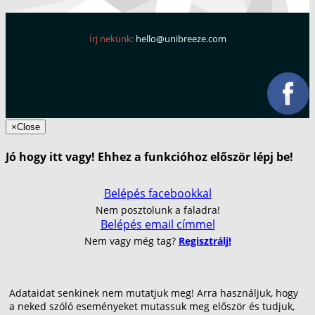
Írj nekünk:
hello@unibreeze.com
×
Close
Jó hogy itt vagy! Ehhez a funkcióhoz először lépj be!
Belépés facebookkal
Nem posztolunk a faladra!
Belépés email címmel
Nem vagy még tag?
Regisztrálj!
Adataidat senkinek nem mutatjuk meg! Arra használjuk, hogy
a neked szóló eseményeket mutassuk meg először és tudjuk,