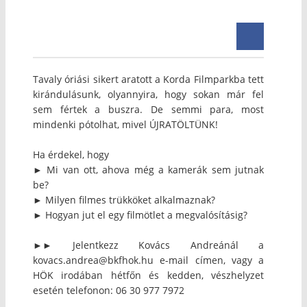
Tavaly óriási sikert aratott a Korda Filmparkba tett
kirándulásunk, olyannyira, hogy sokan már fel
sem fértek a buszra. De semmi para, most
mindenki pótolhat, mivel ÚJRATÖLTÜNK!
Ha érdekel, hogy
► Mi van ott, ahova még a kamerák sem jutnak
be?
► Milyen filmes trükköket alkalmaznak?
► Hogyan jut el egy filmötlet a megvalósításig?
►► Jelentkezz Kovács Andreánál a
kovacs.andrea@bkfhok.hu e-mail címen, vagy a
HÖK irodában hétfőn és kedden, vészhelyzet
esetén telefonon: 06 30 977 7972