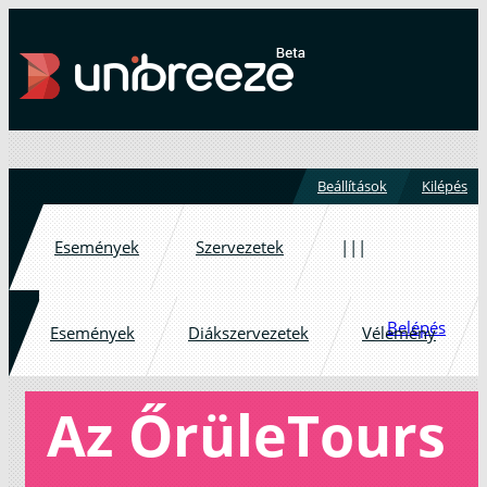
Beállítások
Kilépés
Események
Szervezetek
|||
Belépés
Események
Diákszervezetek
Vélemény
Az ŐrüleTours