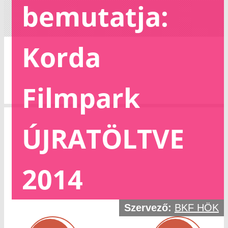
bemutatja:
Korda
Filmpark
ÚJRATÖLTVE
2014
Szervező:
BKF HÖK