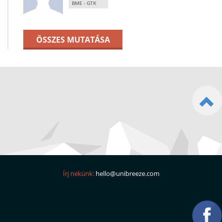
BME - GTK
ÖSSZES MUTATÁSA
Írj nekünk:
hello@unibreeze.com