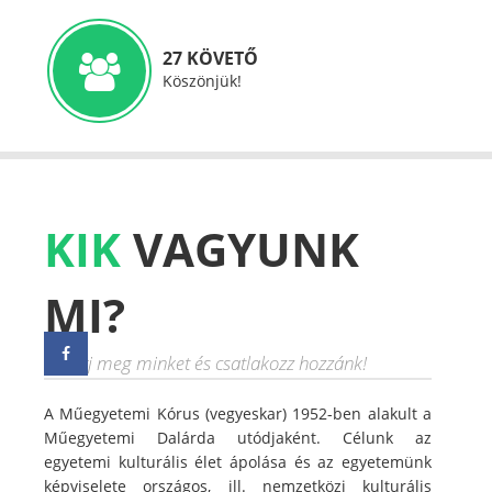
27 KÖVETŐ
Köszönjük!
KIK
VAGYUNK
MI?
Ismerj meg minket és csatlakozz hozzánk!
A Műegyetemi Kórus (vegyeskar) 1952-ben alakult a
Műegyetemi Dalárda utódjaként. Célunk az
egyetemi kulturális élet ápolása és az egyetemünk
képviselete országos, ill. nemzetközi kulturális