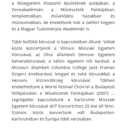
a Műegyetem Központi épületének aulájában, a
Zeneakadémián, a Művészetek Palotájában,
templomokban, művelődési házakban és
múzeumokban, de énekeltünk már a Gellért hegyen
és a Magyar Tudományos Akadémián is.
Több külföldi kórussal is kapcsolatban állunk. Voltak
közös koncertjeink a Vilniusi Műszaki Egyetem
Kórusával, az Ohio állambeli Denison Egyetem
kamarakórusával, a tallini egyetem női karával, a
Missouri állambeli Columbia College Jane Froman
Singers énekkarával, lengyel és svéd kórusokkal, a
Hesseni Vízirendőrség kórusával. Többen
énekelhettünk a World Festival Choirrel a Budapesti
fellépésükön a Művészetek Palotájában (2007) ...
Legrégebbi kapcsolatunk a Karlsruhei Műszaki
Egyetem kórusával (KIT Konzertchor) 25 éve áll fenn.
Számos közös koncertünk volt Budapesten,
Karlsruhéban és Európa több városában.