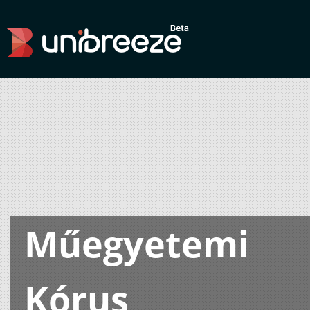
Műegyetemi
Kórus