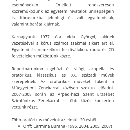
eseményeken. Emellett rendszeresen
közreműködünk az egyetem hivatalos ünnepségein
is. Kórusunkba jelenlegi és volt egyetemisták,
valamint barátaik járnak.
Karnagyunk 1977 óta Vida Györgyi, akinek
vezetésével a kórus számos szakmai sikert ért el.
Egyetemi és nemzetközi fesztiválokon, rádió és CD
felvételeken működtünk közre.
Repertoárunkon egyházi és világi, acapella és
oratórikus, klasszikus és XX. századi művek
szerepelnek. Az oratórikus műveket főként a
Műegyetemi Zenekarral közösen szoktuk előadni.
2007-2008 során az Árpád-házi Szent Erzsébet
Szimfónikus Zenekarral is több közös koncerten
vettünk részt.
Főbb oratórikus műveink az elmúlt 20 évből:
Orff: Carmina Burana (1995, 2004, 2005, 2007)