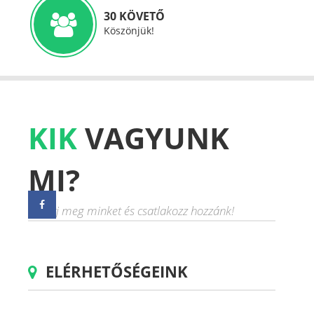
30 KÖVETŐ
Köszönjük!
KIK
VAGYUNK
MI?
Ismerj meg minket és csatlakozz hozzánk!
ELÉRHETŐSÉGEINK