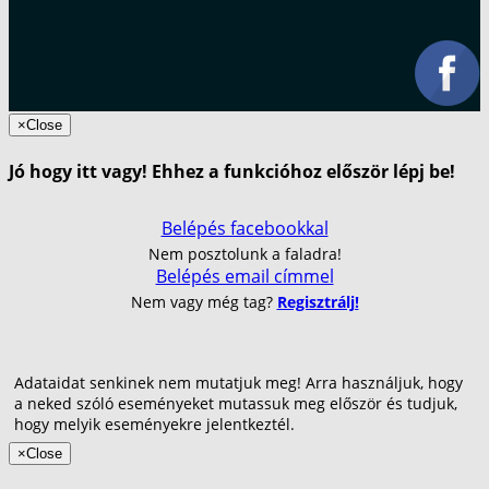
×
Close
Jó hogy itt vagy! Ehhez a funkcióhoz először lépj be!
Belépés facebookkal
Nem posztolunk a faladra!
Belépés email címmel
Nem vagy még tag?
Regisztrálj!
Adataidat senkinek nem mutatjuk meg! Arra használjuk, hogy
a neked szóló eseményeket mutassuk meg először és tudjuk,
hogy melyik eseményekre jelentkeztél.
×
Close