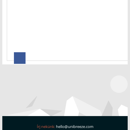
Írj nekünk:
hello@unibreeze.com