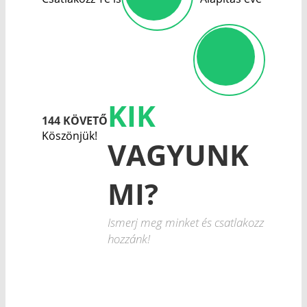
KIK
144 KÖVETŐ
Köszönjük!
VAGYUNK
MI?
Ismerj meg minket és csatlakozz
hozzánk!