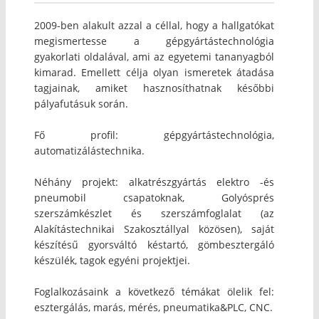
2009-ben alakult azzal a céllal, hogy a hallgatókat
megismertesse a gépgyártástechnológia
gyakorlati oldalával, ami az egyetemi tananyagból
kimarad. Emellett célja olyan ismeretek átadása
tagjainak, amiket hasznosíthatnak későbbi
pályafutásuk során.
Fő profil: gépgyártástechnológia,
automatizálástechnika.
Néhány projekt: alkatrészgyártás elektro -és
pneumobil csapatoknak, Golyósprés
szerszámkészlet és szerszámfoglalat (az
Alakítástechnikai Szakosztállyal közösen), saját
készítésű gyorsváltó késtartó, gömbesztergáló
készülék, tagok egyéni projektjei.
Foglalkozásaink a következő témákat ölelik fel:
esztergálás, marás, mérés, pneumatika&PLC, CNC.