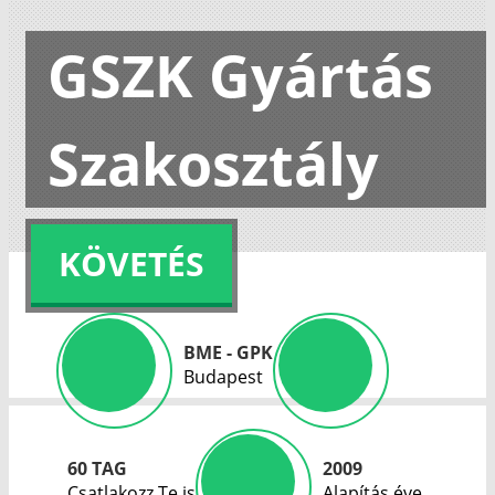
GSZK Gyártás
Szakosztály
KÖVETÉS
BME - GPK
Budapest
60 TAG
2009
Csatlakozz Te is
Alapítás éve