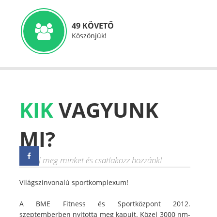
49 KÖVETŐ
Köszönjük!
KIK
VAGYUNK
MI?
Ismerj meg minket és csatlakozz hozzánk!
Világszinvonalú sportkomplexum!
A BME Fitness és Sportközpont 2012.
szeptemberben nyitotta meg kapuit. Közel 3000 nm-