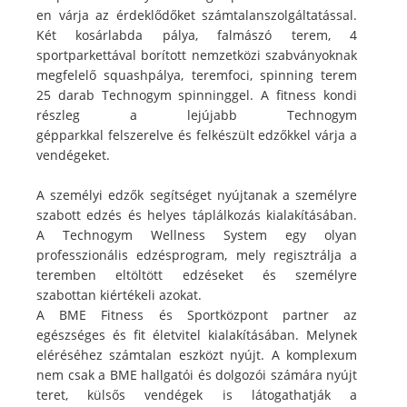
en várja az érdeklődőket számtalanszolgáltatással.
Két kosárlabda pálya, falmászó terem, 4
sportparkettával borított nemzetközi szabványoknak
megfelelő squashpálya, teremfoci, spinning terem
25 darab Technogym spinninggel. A fitness kondi
részleg a lejújabb Technogym
gépparkkal felszerelve és felkészült edzőkkel várja a
vendégeket.
A személyi edzők segítséget nyújtanak a személyre
szabott edzés és helyes táplálkozás kialakításában.
A Technogym Wellness System egy olyan
professzionális edzésprogram, mely regisztrálja a
teremben eltöltött edzéseket és személyre
szabottan kiértékeli azokat.
A BME Fitness és Sportközpont partner az
egészséges és fit életvitel kialakításában. Melynek
eléréséhez számtalan eszközt nyújt. A komplexum
nem csak a BME hallgatói és dolgozói számára nyújt
teret, külsős vendégek is látogathatják a