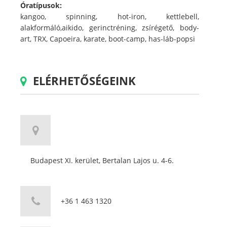
Óratípusok:
kangoo, spinning, hot-iron, kettlebell,
alakformáló,aikido, gerinctréning, zsírégető, body-
art, TRX, Capoeira, karate, boot-camp, has-láb-popsi
ELÉRHETŐSÉGEINK
Budapest XI. kerület, Bertalan Lajos u. 4-6.
+36 1 463 1320