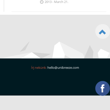
2013 - March 21.
Írj nekünk:
hello@unibreeze.com