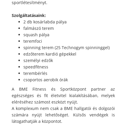
sportlétesítményt.
Szolgáltatásaink:
2 db kosárlabda pálya
falmászó terem
squash pálya
teremfoci
spinning terem (25 Technogym spinninggel)
edzőterem kardió gépekkel
személyi edzők
speedfitness
terembérlés
csoportos aerobik órák
A BME Fitness és Sportközpont partner az
egészséges és fit életvitel kialakításában, melyek
eléréséhez számost eszközt nyújt.
A komplexum nem csak a BME hallgatói és dolgozói
számára nyújt lehetőséget. Külsős vendégek is
látogathatják a központot.