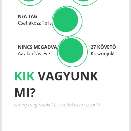
N/A TAG
Csatlakozz Te is
NINCS MEGADVA
27 KÖVETŐ
Az alapítás éve
Köszönjük!
KIK
VAGYUNK
MI?
Ismerj meg minket és csatlakozz hozzánk!