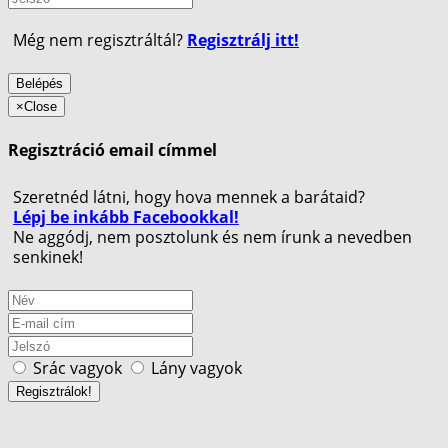
Még nem regisztráltál?
Regisztrálj itt!
Belépés
×
Close
Regisztráció email címmel
Szeretnéd látni, hogy hova mennek a barátaid?
Lépj be inkább Facebookkal!
Ne aggódj, nem posztolunk és nem írunk a nevedben
senkinek!
Srác vagyok
Lány vagyok
Regisztrálok!