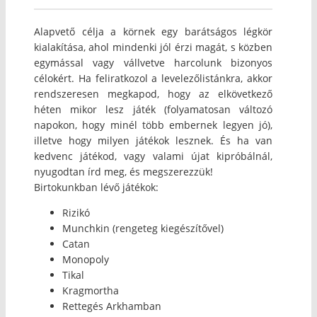
Alapvető célja a körnek egy barátságos légkör
kialakítása, ahol mindenki jól érzi magát, s közben
egymással vagy vállvetve harcolunk bizonyos
célokért. Ha feliratkozol a levelezőlistánkra, akkor
rendszeresen megkapod, hogy az elkövetkező
héten mikor lesz játék (folyamatosan változó
napokon, hogy minél több embernek legyen jó),
illetve hogy milyen játékok lesznek. És ha van
kedvenc játékod, vagy valami újat kipróbálnál,
nyugodtan írd meg, és megszerezzük!
Birtokunkban lévő játékok:
Rizikó
Munchkin (rengeteg kiegészítővel)
Catan
Monopoly
Tikal
Kragmortha
Rettegés Arkhamban