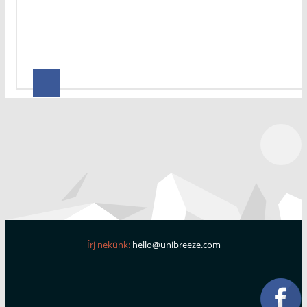
Írj nekünk:
hello@unibreeze.com