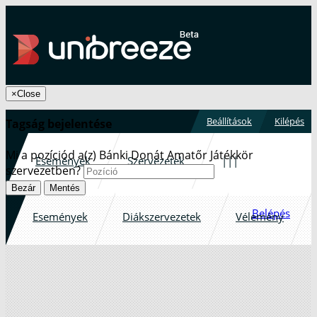
×
Close
Beállítások
Kilépés
Tagság bejelentése
Mi a pozíciód a(z) Bánki Donát Amatőr Játékkör
Események
Szervezetek
|||
szervezetben?
Bezár
Mentés
Belépés
Események
Diákszervezetek
Vélemény