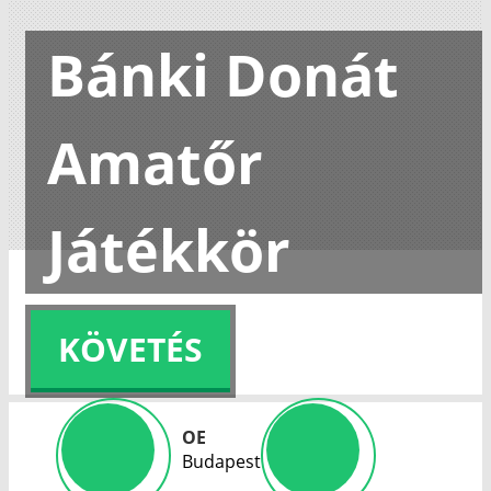
Bánki Donát
Amatőr
Játékkör
KÖVETÉS
OE
Budapest